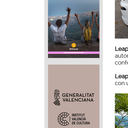
Leap
auto
confo
Leap
con 