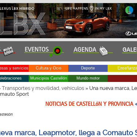
sas y servicios
Cultura y Ocio
Deporte
Enseñanz
elebraciones
Municipios Castellón
Mundo motor
Transportes y movilidad, vehículos
»
» Una nueva marca, L
omauto Sport
NOTICIAS DE CASTELLóN Y PROVINCIA
Castellón
eva marca, Leapmotor, llega a Comauto 