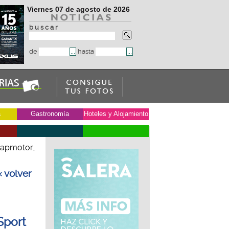
Viernes 07 de agosto de 2026
b u s c a r
de
hasta
a
Gastronomía
Hoteles y Alojamiento
eapmotor,
« volver
Sport