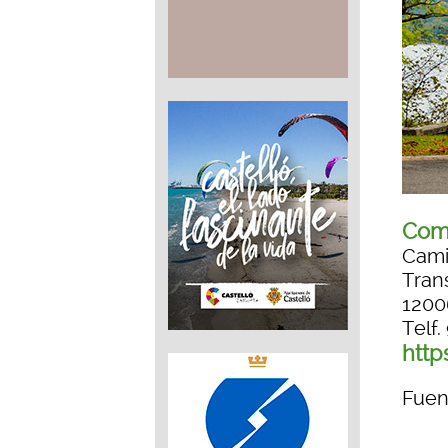
Com
Camin
Tran
1200
Telf
http
Fuen