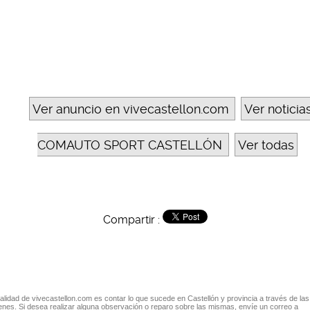
Ver anuncio en vivecastellon.com
Ver noticia
COMAUTO SPORT CASTELLÓN
Ver todas
Compartir :
nalidad de vivecastellon.com es contar lo que sucede en Castellón y provincia a través de las
nes. Si desea realizar alguna observación o reparo sobre las mismas, envíe un correo a