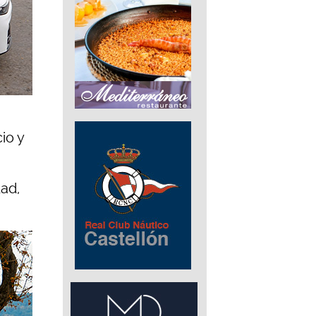
io y
dad,