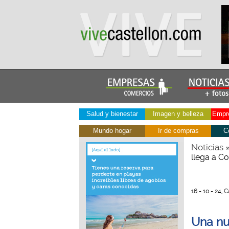
Salud y bienestar
Imagen y belleza
Empre
Mundo hogar
Ir de compras
C
Noticias
llega a C
16 - 10 - 24, 
Una nu