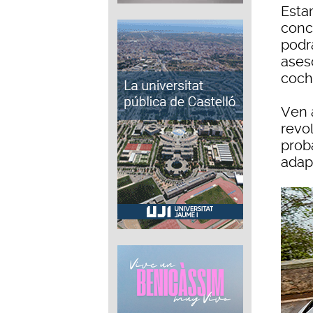
Esta
conc
podr
ases
coch
Ven 
revo
prob
adapt