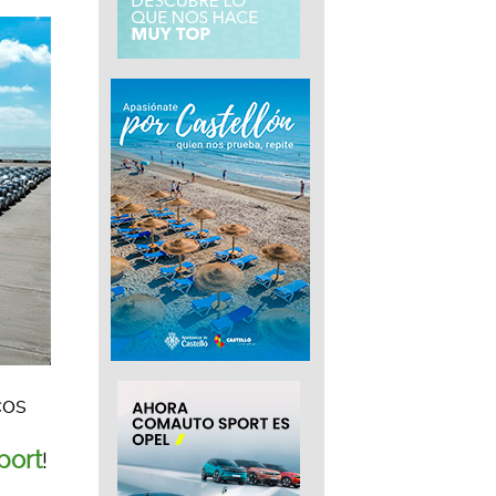
cos
port
!