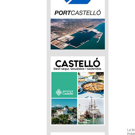
La fi
imáge