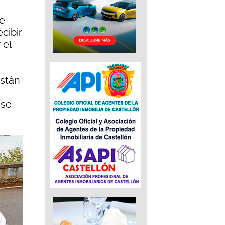
de
cibir
 el
stán
 se