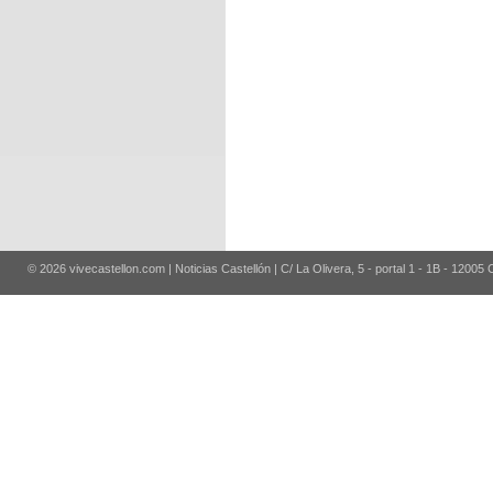
© 2026 vivecastellon.com | Noticias Castellón | C/ La Olivera, 5 - portal 1 - 1B - 12005 