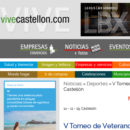
Salud y bienestar
Imagen y belleza
Empresas y servicios
Cultur
Mundo hogar
Ir de compras
Celebraciones
Municipio
Noticias
Deportes
»
» V Torne
Castellón
14 - 11 - 19, Castellón
V Torneo de Veterano