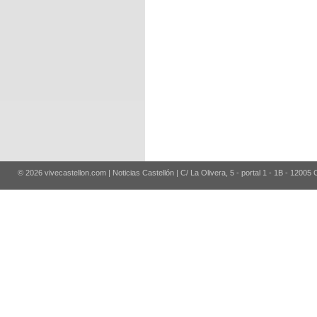
© 2026 vivecastellon.com | Noticias Castellón | C/ La Olivera, 5 - portal 1 - 1B - 12005 