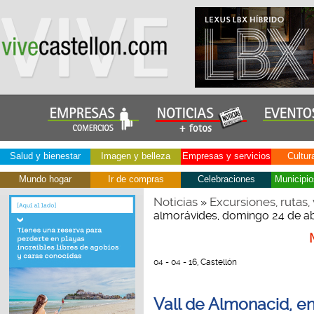
Salud y bienestar
Imagen y belleza
Empresas y servicios
Cultur
Mundo hogar
Ir de compras
Celebraciones
Municipio
Noticias
Excursiones, rutas, 
»
almorávides, domingo 24 de ab
04 - 04 - 16, Castellón
Vall de Almonacid, en