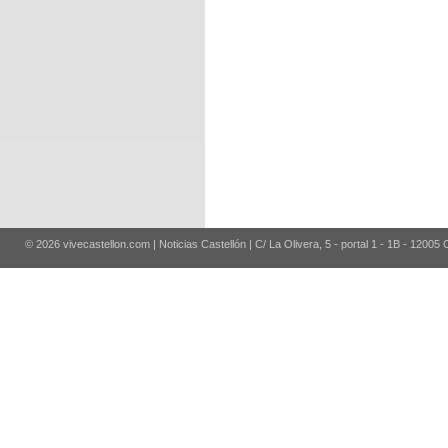
© 2026 vivecastellon.com | Noticias Castellón | C/ La Olivera, 5 - portal 1 - 1B - 12005 