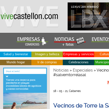
Salud y bienestar
Imagen y belleza
Empresas y servicios
Cultur
Mundo hogar
Ir de compras
Celebraciones
Municipio
Noticias
Especiales
»
» Vecinos
#salvemtorrelasal
18 - 05 - 21, Cabanes
Vecinos de Torre la S