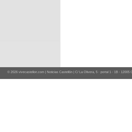
© 2026 vivecastellon.com | Noticias Castellón | C/ La Olivera, 5 - portal 1 - 1B - 12005 