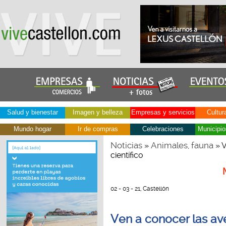
Salud y bienestar
Imagen y belleza
Empresas y servicios
Cultur
Mundo hogar
Ir de compras
Celebraciones
Municipio
Noticias
Animales, fauna
»
» V
científico
02 - 03 - 21, Castellón
Ven a conocer las ave