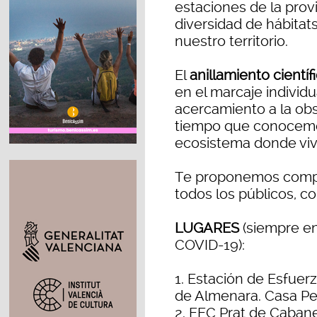
estaciones de la provi
diversidad de hábitat
nuestro territorio.
El
anillamiento científ
en el marcaje individ
acercamiento a la ob
tiempo que conocemos 
ecosistema donde viv
Te proponemos compart
todos los públicos, co
LUGARES
(siempre en 
COVID-19):
1. Estación de Esfuer
de Almenara. Casa Pe
2. EEC Prat de Cabane