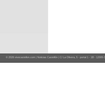
© 2026 vivecastellon.com | Noticias Castellón | C/ La Olivera, 5 - portal 1 - 1B - 12005 