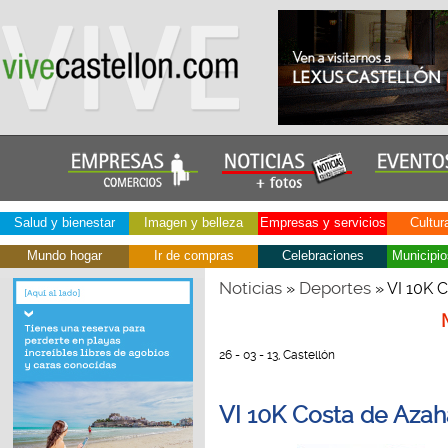
Salud y bienestar
Imagen y belleza
Empresas y servicios
Cultur
Mundo hogar
Ir de compras
Celebraciones
Municipio
Noticias
Deportes
»
» VI 10K C
26 - 03 - 13, Castellón
VI 10K Costa de Azaha