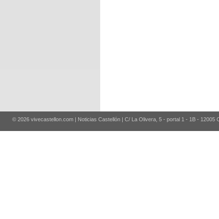
© 2026 vivecastellon.com | Noticias Castellón | C/ La Olivera, 5 - portal 1 - 1B - 12005 