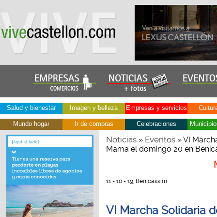
Salud y bienestar
Imagen y belleza
Empresas y servicios
Cultur
Mundo hogar
Ir de compras
Celebraciones
Municipio
Noticias
Eventos
»
» VI Marcha
Mama el domingo 20 en Benic
11 - 10 - 19, Benicàssim
VI Marcha Solidaria d