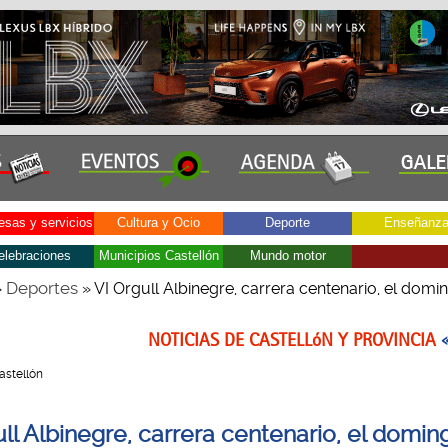
sas y servicios
Cultura y Ocio
Deporte
Enseñanz
elebraciones
Municipios Castellón
Mundo motor
Deportes
»
» VI Orgull Albinegre, carrera centenario, el domi
NOTICIAS DE CASTELLóN Y PROVINCIA
Castellón
ll Albinegre, carrera centenario, el domin