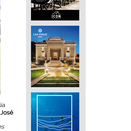
ia
,
José
es