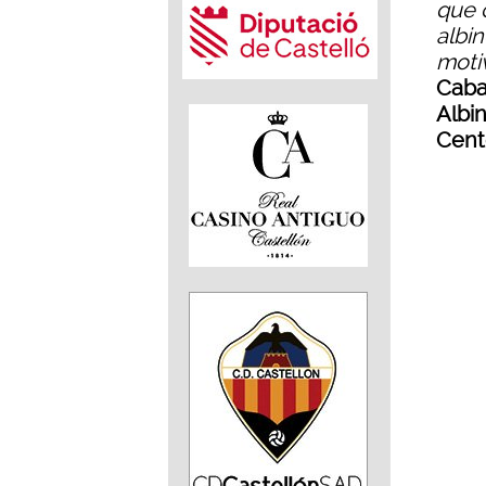
que 
albi
moti
Caba
Albi
Cent