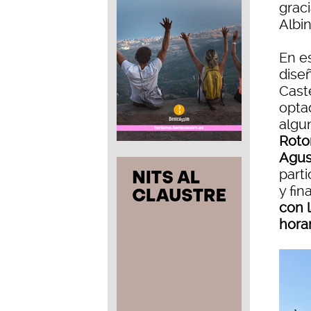
graci
Albi
En es
dise
Cast
opta
algu
Roto
Agus
parti
y fin
con 
horar