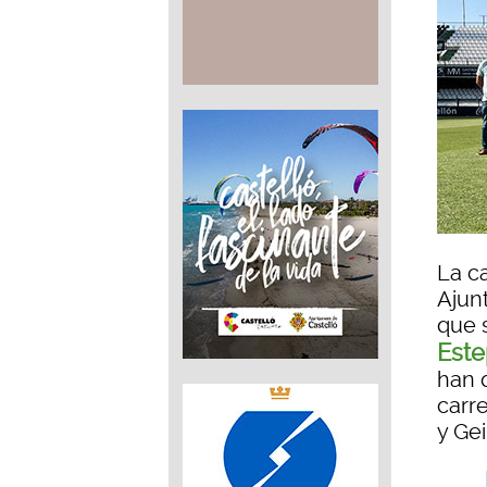
La ca
Ajun
que 
Este
han 
carr
y Gei