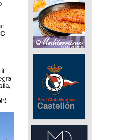
ó
un
CD
il
egra
lia,
0h)
.