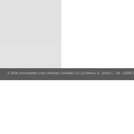
© 2026 vivecastellon.com | Noticias Castellón | C/ La Olivera, 5 - portal 1 - 1B - 12005 