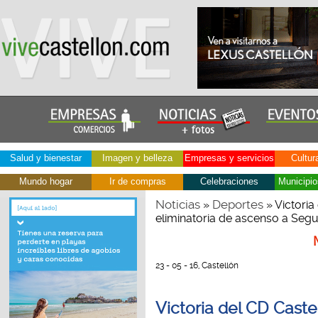
Salud y bienestar
Imagen y belleza
Empresas y servicios
Cultur
Mundo hogar
Ir de compras
Celebraciones
Municipio
Noticias
Deportes
»
» Victoria
eliminatoria de ascenso a Seg
23 - 05 - 16, Castellón
Victoria del CD Castel