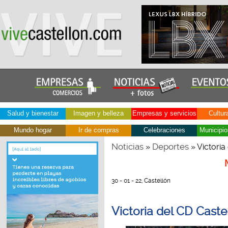
Salud y bienestar
Imagen y belleza
Empresas y servicios
Cultur
Mundo hogar
Ir de compras
Celebraciones
Municipio
Noticias
Deportes
»
» Victoria
30 - 01 - 22, Castellón
Victoria del CD Cast