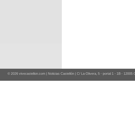
© 2026 vivecastellon.com | Noticias Castellón | C/ La Olivera, 5 - portal 1 - 1B - 12005 