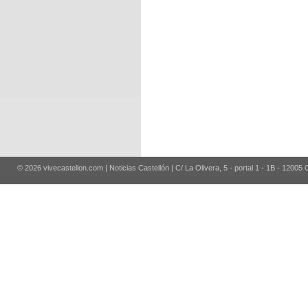
© 2026 vivecastellon.com | Noticias Castellón | C/ La Olivera, 5 - portal 1 - 1B - 12005 