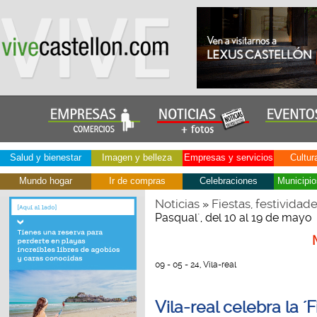
Salud y bienestar
Imagen y belleza
Empresas y servicios
Cultur
Mundo hogar
Ir de compras
Celebraciones
Municipio
Noticias
Fiestas, festividad
»
Pasqual´, del 10 al 19 de mayo
09 - 05 - 24, Vila-real
Vila-real celebra la ´F