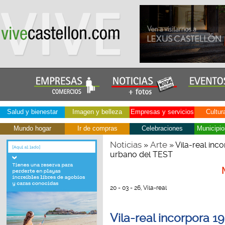
Salud y bienestar
Imagen y belleza
Empresas y servicios
Cultur
Mundo hogar
Ir de compras
Celebraciones
Municipio
Noticias
Arte
»
» Vila-real inc
urbano del TEST
20 - 03 - 26, Vila-real
Vila-real incorpora 19