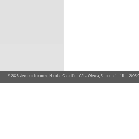
© 2026 vivecastellon.com | Noticias Castellón | C/ La Olivera, 5 - portal 1 - 1B - 12005 