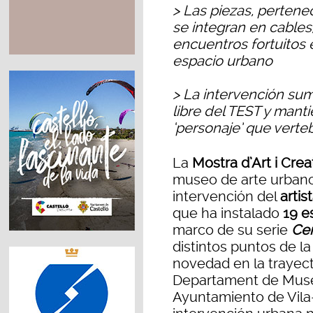
> Las piezas, pertene
se integran en cables
encuentros fortuitos e
espacio urbano
> La intervención sum
libre del TEST y mant
‘personaje’ que verte
La
Mostra d’Art i Crea
museo de arte urbano 
intervención del
artis
que ha instalado
19 e
marco de su serie
Ce
distintos puntos de l
novedad en la trayecto
Departament de Museu
Ayuntamiento de Vila-