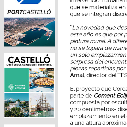
intervención urbana n
que se materializa en
que se integran discr
“
La novedad que dest
este año es que por p
pintura mural. A difer
no se topará de manera
un solo emplazamiento
sorpresa del encuent
piezas repartidas por
Arnal
, director del TE
El proyecto que Cord
parte de
Cement Ecli
compuesta por escult
y 20 centímetros- di
emplazamiento en el e
a una altura aproxima