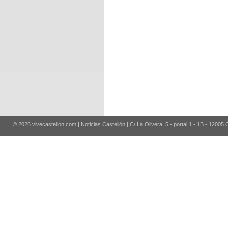
© 2026 vivecastellon.com | Noticias Castellón | C/ La Olivera, 5 - portal 1 - 1B - 12005 