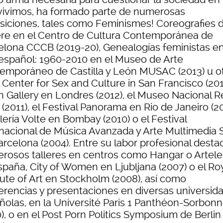
vivimos, ha formado parte de numerosas
siciones, tales como Feminismes! Coreografies d
re en el Centro de Cultura Contemporánea de
elona CCCB (2019-20), Genealogías feministas en
 español: 1960-2010 en el Museo de Arte
emporáneo de Castilla y León MUSAC (2013) u o
 Center for Sex and Culture in San Francisco (2012
n Gallery en Londres (2012), el Museo Nacional R
 (2011), el Festival Panorama en Rio de Janeiro (20
lería Volte en Bombay (2010) o el Festival
rnacional de Música Avanzada y Arte Multimedia 
arcelona (2004). Entre su labor profesional desta
rosos talleres en centros como Hangar o Artel
spaña, City of Women en Ljubljana (2007) o el Ro
tute of Art en Stockholm (2008), así como
erencias y presentaciones en diversas universid
ñolas, en la Université Paris 1 Panthéon-Sorbon
), o en el Post Porn Politics Symposium de Berlin