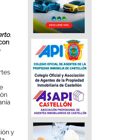
rto
,
 con
o
rtes
de
ión
anía
ión y
la