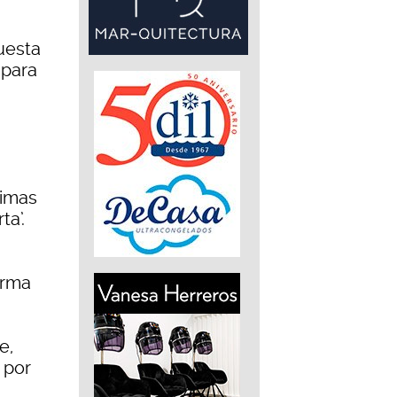
uesta
 para
timas
ta’.
orma
e,
 por