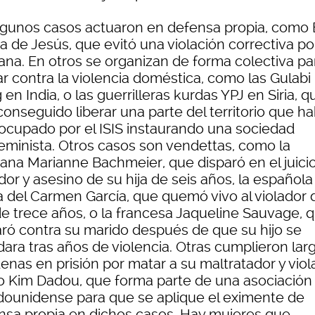
lgunos casos actuaron en defensa propia, como
a de Jesús, que evitó una violación correctiva po
iana. En otros se organizan de forma colectiva pa
ar contra la violencia doméstica, como las Gulabi
en India, o las guerrilleras kurdas YPJ en Siria, q
onseguido liberar una parte del territorio que ha
 ocupado por el ISIS instaurando una sociedad
eminista. Otros casos son vendettas, como la
ana Marianne Bachmeier, que disparó en el juicio
dor y asesino de su hija de seis años, la española
a del Carmen García, que quemó vivo al violador 
 de trece años, o la francesa Jaqueline Sauvage, 
aró contra su marido después de que su hijo se
dara tras años de violencia. Otras cumplieron lar
enas en prisión por matar a su maltratador y viol
 Kim Dadou, que forma parte de una asociación
dounidense para que se aplique el eximente de
nsa propia en dichos casos. Hay mujeres que