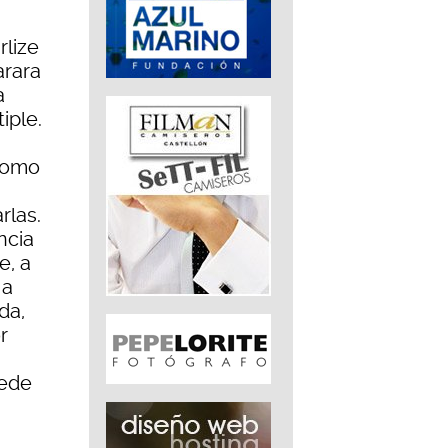
rlize
arara
a
iple.
 como
rlas.
ncia
e, a
 a
da,
r
uede