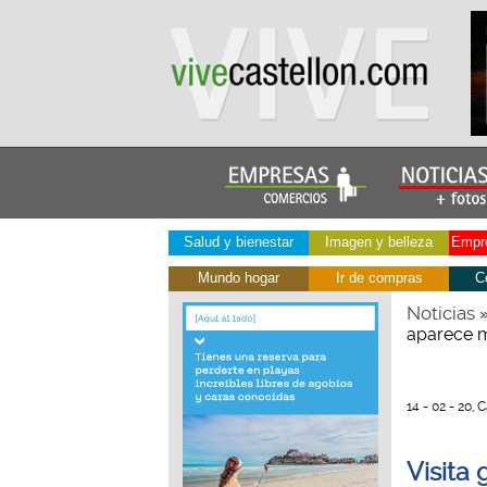
Salud y bienestar
Imagen y belleza
Empre
Mundo hogar
Ir de compras
C
Noticias
aparece mu
14 - 02 - 20, 
Visita