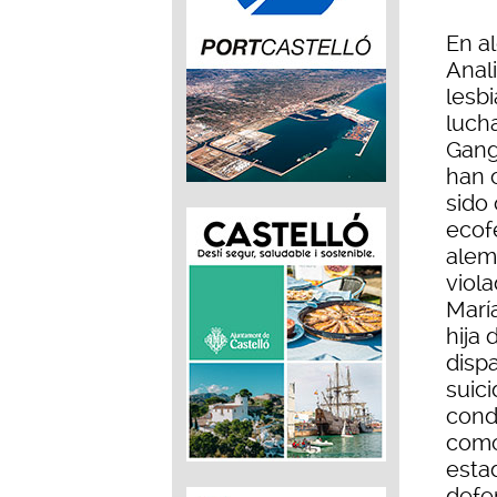
En a
Anali
lesb
luch
Gang 
han c
sido
ecof
alem
viola
Marí
hija
disp
suici
cond
como
esta
defe