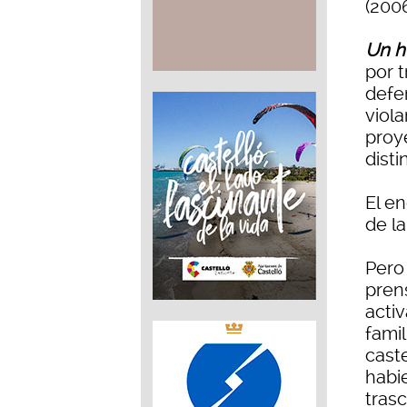
(2006
Un h
por 
defe
viola
proy
disti
El e
de l
Pero
pren
activ
famil
cast
habie
tras