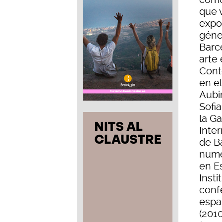
que 
expo
géne
Barc
arte
Cont
en el
Aubi
Sofia
la Ga
Inte
de B
nume
en E
Insti
conf
espa
(2010