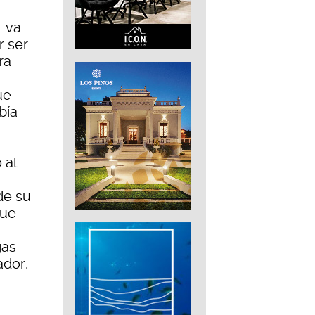
 Eva
r ser
ra
ue
bía
 al
de su
que
gas
ador,