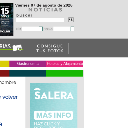
Viernes 07 de agosto de 2026
b u s c a r
de
hasta
a
Gastronomía
Hoteles y Alojamiento
n hombre
« volver
e