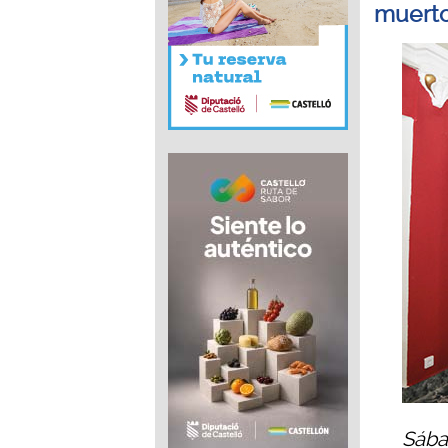
muerto”
Sába