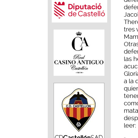
defe
Jacob
Ther
tres
Mamá
Otras
defe
las 
acuch
Glori
a la
quie
tene
como
matar
desp
leer: