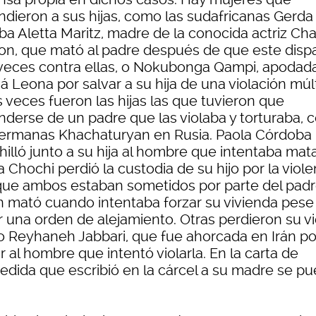
ndieron a sus hijas, como las sudafricanas Gerda
a Aletta Maritz, madre de la conocida actriz Cha
on, que mató al padre después de que este disp
 veces contra ellas, o Nokubonga Qampi, apodad
 Leona por salvar a su hija de una violación múlt
 veces fueron las hijas las que tuvieron que
nderse de un padre que las violaba y torturaba,
hermanas Khachaturyan en Rusia. Paola Córdoba
illó junto a su hija al hombre que intentaba mata
a Chochi perdió la custodia de su hijo por la viole
 que ambos estaban sometidos por parte del padr
n mató cuando intentaba forzar su vivienda pese
r una orden de alejamiento. Otras perdieron su vi
 Reyhaneh Jabbari, que fue ahorcada en Irán po
 al hombre que intentó violarla. En la carta de
edida que escribió en la cárcel a su madre se p