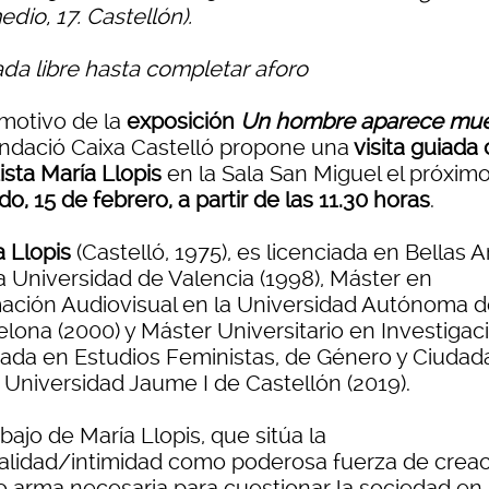
dio, 17. Castellón).
ada libre hasta completar aforo
motivo de la
exposición
Un hombre aparece mue
undació Caixa Castelló propone una
visita guiada
tista María Llopis
en la Sala San Miguel el próxim
o, 15 de febrero, a partir de las 11.30 horas
.
a Llopis
(Castelló, 1975), es licenciada en Bellas A
la Universidad de Valencia (1998), Máster en
ación Audiovisual en la Universidad Autónoma 
elona (2000) y Máster Universitario en Investigac
cada en Estudios Feministas, de Género y Ciudad
 Universidad Jaume I de Castellón (2019).
abajo de María Llopis, que sitúa la
alidad/intimidad como poderosa fuerza de creac
 arma necesaria para cuestionar la sociedad en 