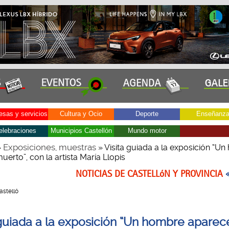
sas y servicios
Cultura y Ocio
Deporte
Enseñanz
elebraciones
Municipios Castellón
Mundo motor
Exposiciones, muestras
»
» Visita guiada a la exposición “U
erto”, con la artista María Llopis
NOTICIAS DE CASTELLóN Y PROVINCIA
Castelló
 guiada a la exposición “Un hombre aparec