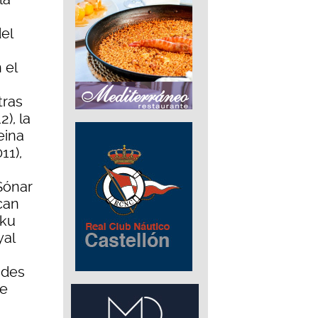
el
 el
tras
), la
eina
11),
Sónar
can
eku
yal
ades
ne