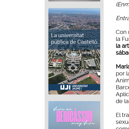
(Enme
Entr
Con 
la F
la ar
sábad
Marí
por 
Anim
Barc
Apli
de la
El tr
sexu
como