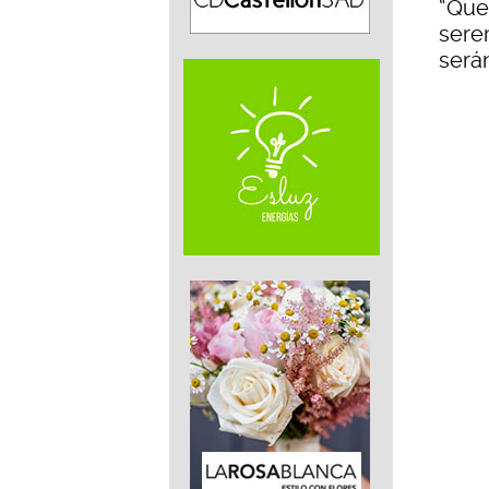
“Que
sere
sera