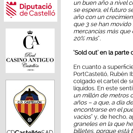
un buen año a nivel c
se espera, el futuro 
año con un crecimient
que 3 se han movido 
mercancías más que c
20% más
”.
‘Sold out’ en la parte
En cuanto a superfici
PortCastelló, Rubén 
colgado el cartel de s
líquidos. En este sen
un millón de metros c
años – a que, a día d
encontrarse en el pu
vacíos
” y, de hecho, 
graneles en la que he
billetes, porque está