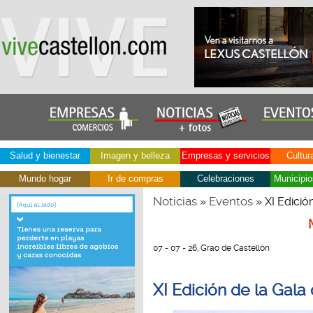
Salud y bienestar
Imagen y belleza
Empresas y servicios
Cultur
Mundo hogar
Ir de compras
Celebraciones
Municipio
Noticias
Eventos
»
» XI Edició
07 - 07 - 26, Grao de Castellón
XI Edición de la Gala