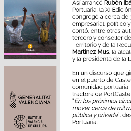
Así arrancó
Rubén Ib
Portuaria, la XI Edici
congregó a cerca de 3
empresarial, político 
contó, entre otras au
tercero y conseller d
Territorio y de la Rec
Martínez Mus
, la alc
y la presidenta de la 
En un discurso que gi
en el puerto de Caste
comunidad portuaria,
tractora de PortCaste
“
En los próximos cinc
mover cerca de mil mi
pública y privada
”, de
Portuaria.