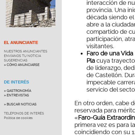
interacción de nu
provincia. Una in
década siendo el
abre a la ciudada
compartido de cul
participación, a
EL ANUNCIANTE
visitantes.
NUESTROS ANUNCIANTES
Faro de una Vida 
ENVÍANOS TU NOTICIA
Pla
cuya trayecto
SUGERENCIAS
» CÓMO ANUNCIARSE
de liderazgo, de
de Castellón. Du
impecable carrera
DE INTERÉS
servicio del sect
» GASTRONOMÍA
» ENTREVISTAS
En otro orden, cabe d
» BUSCAR NOTICIAS
reservada para mérito
TELÉFONOS DE INTERÉS
«
Faro-Guía Extraordin
Política de cookies
primera vez es para l
coincidiendo con su 1