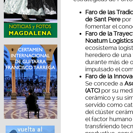
Faro de las Tradi
de Sant Pere
por 
fomentar el cono
Faro de la Trayec
Noatum Logístic
ecosistema logíst
heredero de una t
durante más de o
impulsado el come
Faro de la Innov
Se concede a
As
(ATC)
por su medi
cerámico y su sim
servido como cat
del clúster cerám
el factor humano 
transfiriendo tec