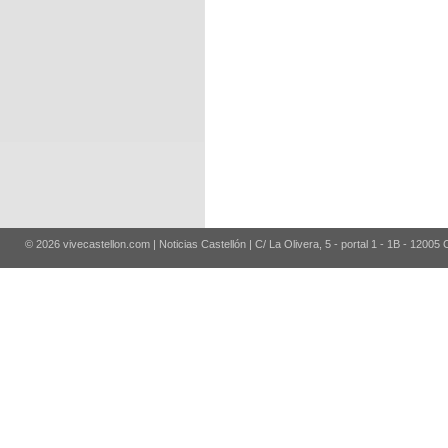
© 2026 vivecastellon.com | Noticias Castellón | C/ La Olivera, 5 - portal 1 - 1B - 12005 