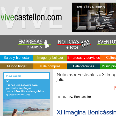
Salud y bienestar
Imagen y belleza
Empresas y servicios
Cultur
Mundo hogar
Ir de compras
Celebraciones
Municipio
Noticias
Festivales
»
» XI Imag
julio
20 - 07 - 24, Benicàssim
XI Imagina Benicàssim