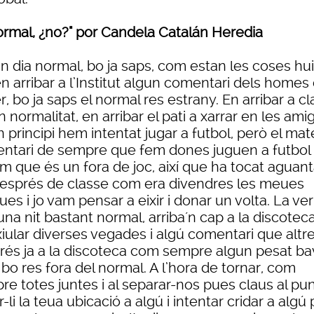
normal, ¿no?" por Candela Catalán Heredia
n dia normal, bo ja saps, com estan les coses hu
en arribar a l’Institut algun comentari dels homes 
r, bo ja saps el normal res estrany. En arribar a c
n normalitat, en arribar el pati a xarrar en les ami
 principi hem intentat jugar a futbol, però el mat
ntari de sempre que fem dones juguen a futbol s
m que és un fora de joc, així que ha tocat aguant
Després de classe com era divendres les meues
es i jo vam pensar a eixir i donar un volta. La ver
na nit bastant normal, arriba´n cap a la discotec
iular diverses vegades i algú comentari que altre
rés ja a la discoteca com sempre algun pesat ba
bo res fora del normal. A l’hora de tornar, com
e totes juntes i al separar-nos pues claus al pun
-li la teua ubicació a algú i intentar cridar a algú 