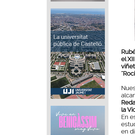
Rubé
el XI
viñet
''Roc
Nues
alca
Reda
la Vi
En e
estu
en d