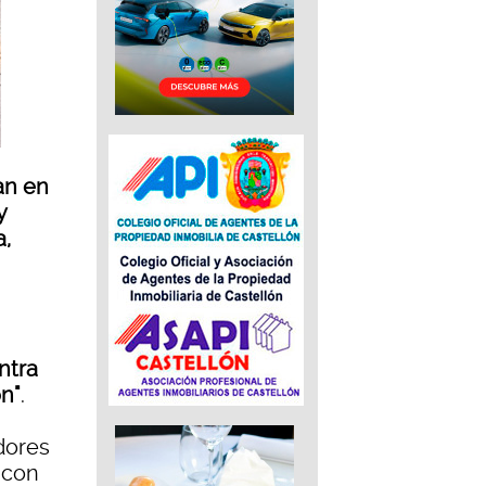
an en
y
a,
ntra
ón"
.
dores
 con