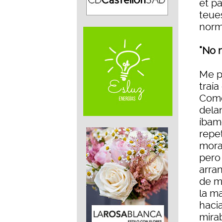
et pa
teues
norm
"No 
Me pu
traí
Come
dela
íbam
repe
mora
pero
arran
de m
la m
hacia
mirab