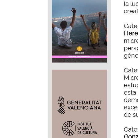
la lu
creat
Categ
Here
micr
pers
géner
Categ
Micro
estud
esta 
demo
exce
de s
Categ
Gonz