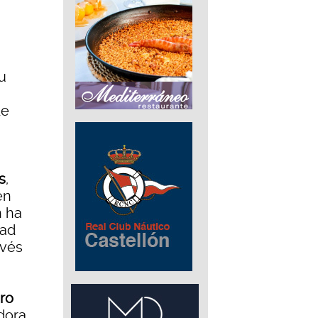
su
de
s
,
en
n ha
dad
avés
ro
dora