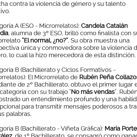
cha contra la violencia de género y su talento
ivo.
oría A (ESO - Microrrelatos):
Candela Catalán
dia
, alumna de 3º ESO, brilló como finalista con 
orrelato
"El normal, ¿no?"
. Su obra muestra una
pectiva única y conmovedora sobre la violencia 
o, lo cual la hizo merecedora de esta distinción.
oría B (Bachillerato y Ciclos Formativos -
rrelatos): El Microrrelato de
Rubén Peña Collazo
iante de 2º Bachillerato, obtuvo el primer lugar 
categoría con su trabajo "
No más vendas
". Rubé
strado un entendimiento profundo y una habili
pcional para transmitir mensajes poderosos a tr
us palabras.
oría B (Bachillerato - Viñeta Gráfica):
María Porte
ález
, de 1º Bachillerato, se consagró como gana