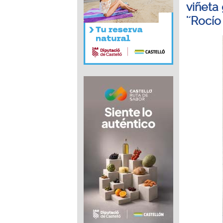
viñeta 
'´Rocío