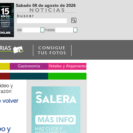
Sabado 08 de agosto de 2026
b u s c a r
de
hasta
a
Gastronomía
Hoteles y Alojamiento
ídeo y
razón'´
« volver
eo y