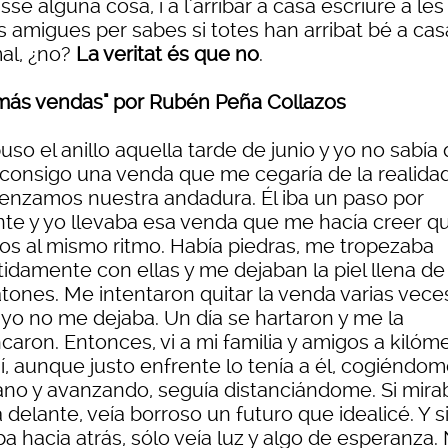
sse alguna cosa, i a l´arribar a casa escriure a les
 amigues per sabes si totes han arribat bé a casa
al, ¿no?
La veritat és que no
.
más vendas" por Rubén Peña Collazos
so el anillo aquella tarde de junio y yo no sabía
a consigo una venda que me cegaría de la realidad
nzamos nuestra andadura. Él iba un paso por
nte y yo llevaba esa venda que me hacía creer q
os al mismo ritmo. Había piedras, me tropezaba
tidamente con ellas y me dejaban la piel llena de
tones. Me intentaron quitar la venda varias vece
 yo no me dejaba. Un día se hartaron y me la
caron. Entonces, vi a mi familia y amigos a kilóm
í, aunque justo enfrente lo tenía a él, cogiéndo
ano y avanzando, seguía distanciándome. Si mira
 delante, veía borroso un futuro que idealicé. Y s
a hacia atrás, sólo veía luz y algo de esperanza.