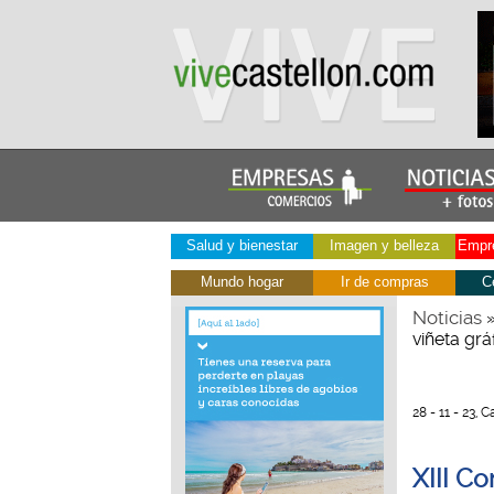
Salud y bienestar
Imagen y belleza
Empre
Mundo hogar
Ir de compras
C
Noticias
viñeta grá
28 - 11 - 23, 
XIII C