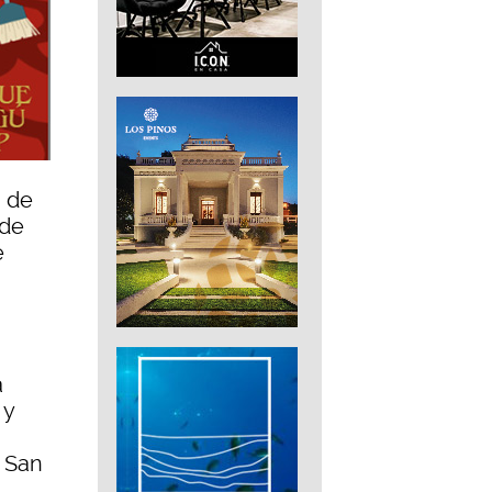
n de
 de
e
a
 y
o San