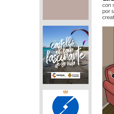
con 
por s
creat