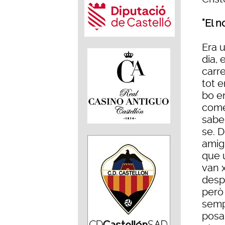
"El 
Era u
dia, 
carre
tot e
bo en
come
sabe
se. 
amigu
que u
van x
desp
però 
sempr
posar