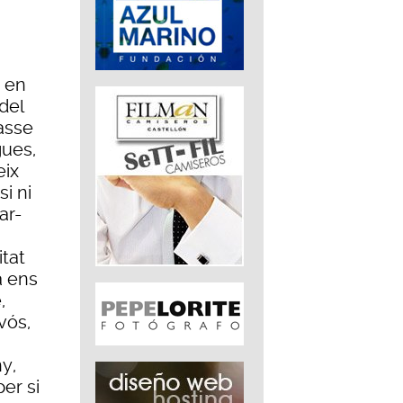
i en
del
lasse
gues,
eix
i ni
ar-
itat
a ens
,
vós,
y,
per si