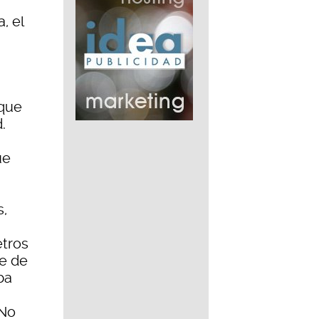
, el
 que
.
ue
s,
etros
me de
ba
i
 No