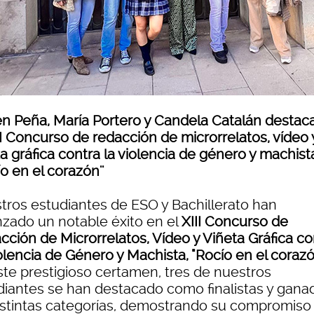
n Peña, María Portero y Candela Catalán destac
II Concurso de redacción de microrrelatos, vídeo 
a gráfica contra la violencia de género y machist
ío en el corazón''
tros estudiantes de ESO y Bachillerato han
nzado un notable éxito en el
XIII Concurso de
cción de Microrrelatos, Vídeo y Viñeta Gráfica co
olencia de Género y Machista, "Rocío en el coraz
ste prestigioso certamen, tres de nuestros
diantes se han destacado como finalistas y gana
istintas categorías, demostrando su compromiso