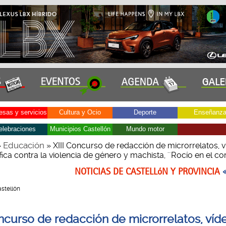
sas y servicios
Cultura y Ocio
Deporte
Enseñanz
elebraciones
Municipios Castellón
Mundo motor
Educación
»
» XIII Concurso de redacción de microrrelatos, v
fica contra la violencia de género y machista, '´Rocío en el co
NOTICIAS DE CASTELLóN Y PROVINCIA
Castellón
oncurso de redacción de microrrelatos, víd