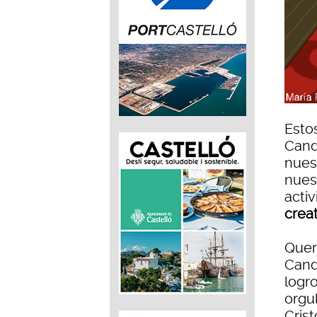
Estos
Cand
nues
nues
acti
crea
Quer
Cande
logr
orgu
Crist