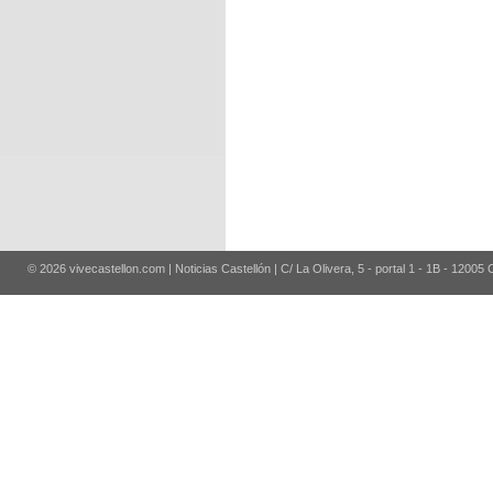
© 2026 vivecastellon.com | Noticias Castellón | C/ La Olivera, 5 - portal 1 - 1B - 12005 