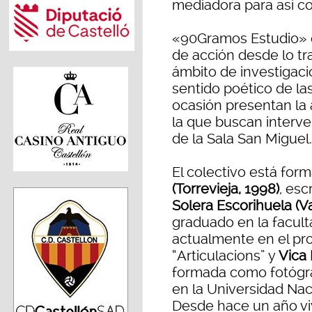
mediadora para así co
«90Gramos Estudio» es
de acción desde lo tr
ámbito de investigació
sentido poético de las
ocasión presentan la 
la que buscan interven
de la Sala San Miguel.
El colectivo está for
(Torrevieja, 1998)
, esc
Solera Escorihuela (V
graduado en la facult
actualmente en el pr
“Articulacions” y
Vica 
formada como fotógra
en la Universidad Nac
Desde hace un año v