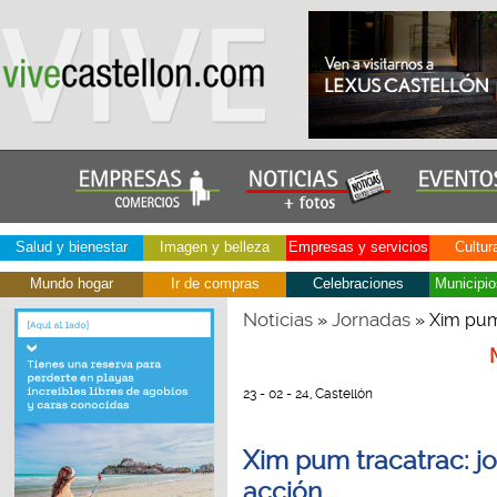
Salud y bienestar
Imagen y belleza
Empresas y servicios
Cultur
Mundo hogar
Ir de compras
Celebraciones
Municipio
Noticias
Jornadas
»
» Xim pum 
23 - 02 - 24, Castellón
Xim pum tracatrac: jo
acción