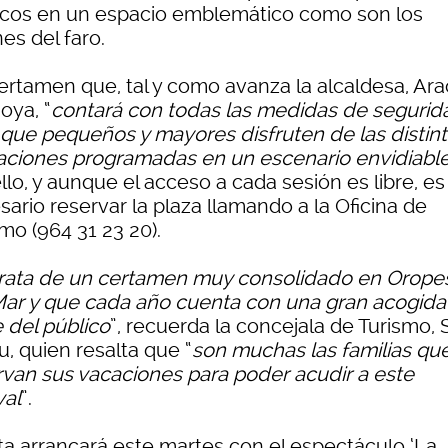
icos en un espacio emblemático como son los
nes del faro.
ertamen que, tal y como avanza la alcaldesa, Ara
oya, “
contará con todas las medidas de segurid
 que pequeños y mayores disfruten de las distin
aciones programadas en un escenario envidiabl
llo, y aunque el acceso a cada sesión es libre, es
ario reservar la plaza llamando a la Oficina de
mo (964 31 23 20).
trata de un certamen muy consolidado en Orope
Mar y que cada año cuenta con una gran acogida
 del público
”, recuerda la concejala de Turismo, S
, quien resalta que “
son muchas las familias qu
rvan sus vacaciones para poder acudir a este
val
”.
ita arrancará este martes con el espectáculo ‘La