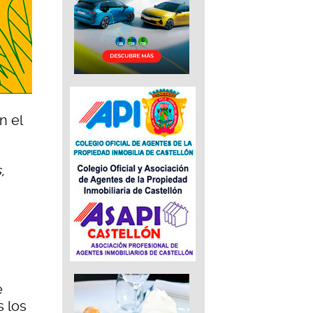
n el
,
e
s los