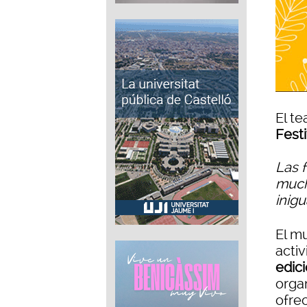
El te
Festi
Las f
much
inig
El m
activ
edici
orga
ofrec