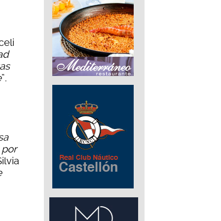
celi
ad
tas
e
”.
sa
 por
ilvia
e