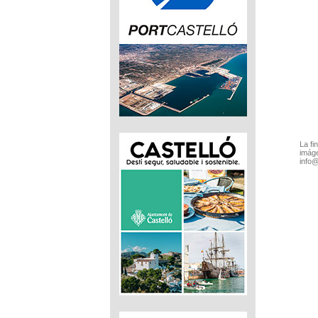
La fi
imáge
info