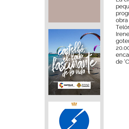
peque
prog
obra 
Telón
Irene
goter
20.00
enca
de ‘C