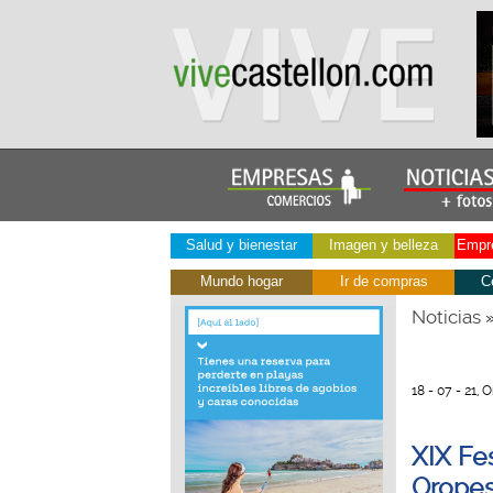
Salud y bienestar
Imagen y belleza
Empre
Mundo hogar
Ir de compras
C
Noticias
18 - 07 - 21, 
XIX Fes
Orope