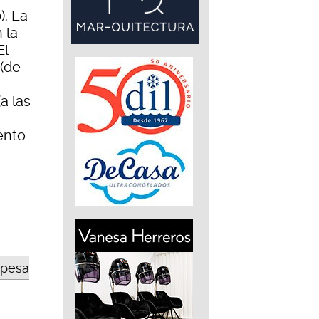
). La
 la
El
 (de
a las
ento
opesa