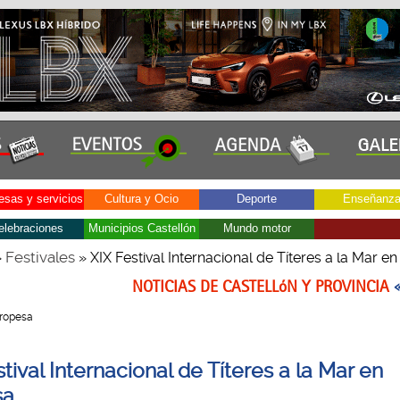
sas y servicios
Cultura y Ocio
Deporte
Enseñanz
elebraciones
Municipios Castellón
Mundo motor
Festivales
»
» XIX Festival Internacional de Títeres a la Mar e
NOTICIAS DE CASTELLóN Y PROVINCIA
Oropesa
tival Internacional de Títeres a la Mar en
sa