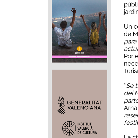
públ
jardi
Un c
de M
para
actu
Por e
neces
Turis
“
Se 
del 
parte
Arnau
rese
festi
La c