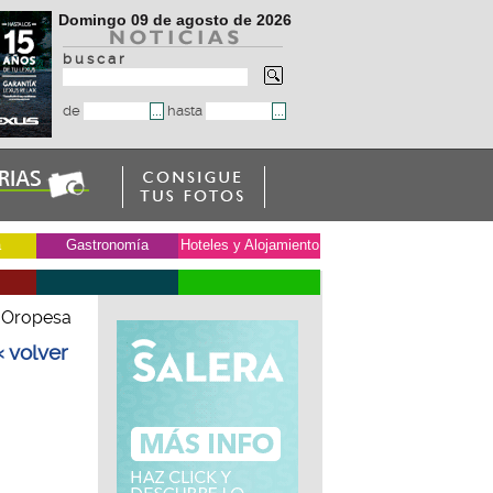
Domingo 09 de agosto de 2026
b u s c a r
de
hasta
a
Gastronomía
Hoteles y Alojamiento
n Oropesa
« volver