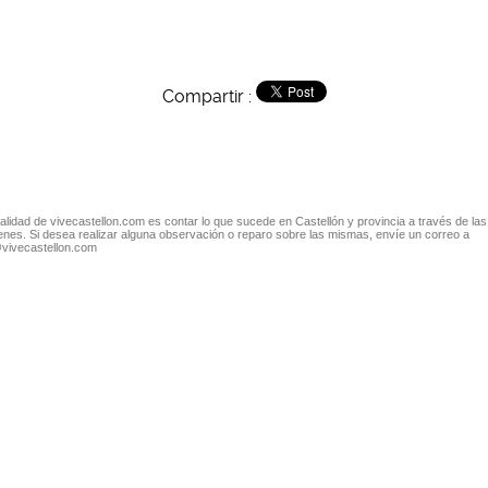
Compartir :
nalidad de vivecastellon.com es contar lo que sucede en Castellón y provincia a través de las
nes. Si desea realizar alguna observación o reparo sobre las mismas, envíe un correo a
@vivecastellon.com