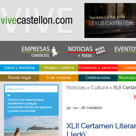
Salud y bienestar
Imagen y belleza
Empresas y servicios
Cultur
Mundo hogar
Ir de compras
Celebraciones
Municipio
Noticias
Cultura
»
» XLII Certa
19 - 04 - 26, Castellón
XLII Certamen Literar
Lledó´