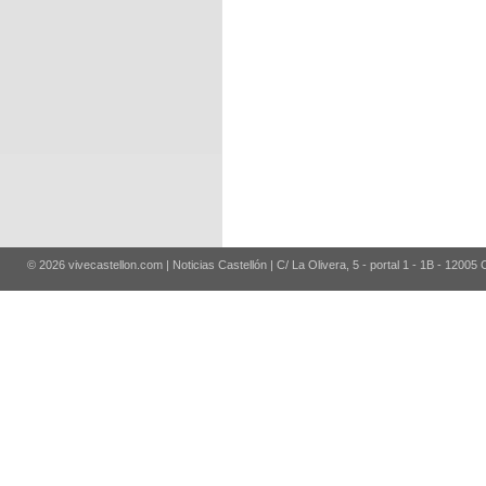
© 2026 vivecastellon.com | Noticias Castellón | C/ La Olivera, 5 - portal 1 - 1B - 12005 