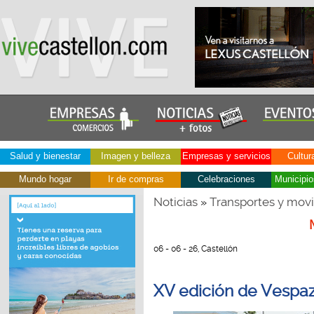
Salud y bienestar
Imagen y belleza
Empresas y servicios
Cultur
Mundo hogar
Ir de compras
Celebraciones
Municipio
Noticias
Transportes y movi
»
06 - 06 - 26, Castellón
XV edición de Vespa