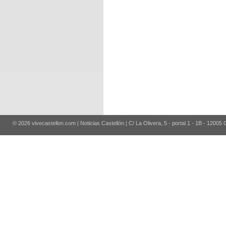
© 2026 vivecastellon.com | Noticias Castellón | C/ La Olivera, 5 - portal 1 - 1B - 12005 