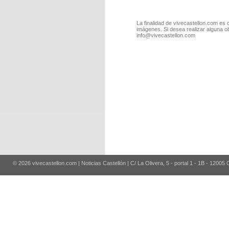
La finalidad de vivecastellon.com es 
imágenes. Si desea realizar alguna o
info@vivecastellon.com
© 2026 vivecastellon.com | Noticias Castellón | C/ La Olivera, 5 - portal 1 - 1B - 12005 