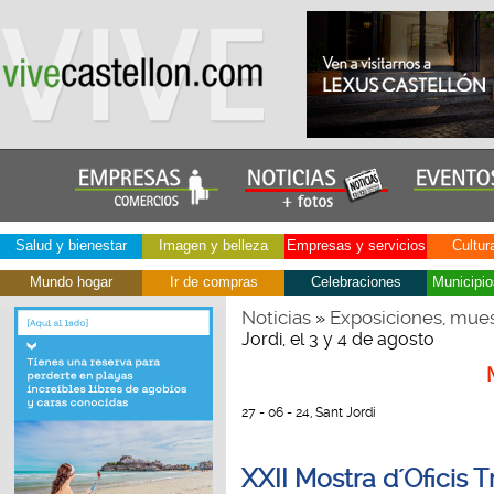
Salud y bienestar
Imagen y belleza
Empresas y servicios
Cultur
Mundo hogar
Ir de compras
Celebraciones
Municipio
Noticias
Exposiciones, mues
»
Jordi, el 3 y 4 de agosto
27 - 06 - 24, Sant Jordi
XXII Mostra d´Oficis Tr