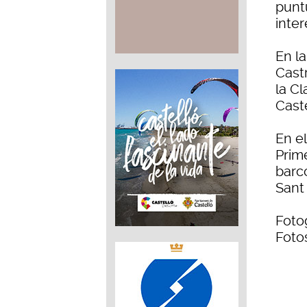
punt
inter
En la
Cast
la C
Caste
En el
Prime
barco
Sant 
Fotog
Foto