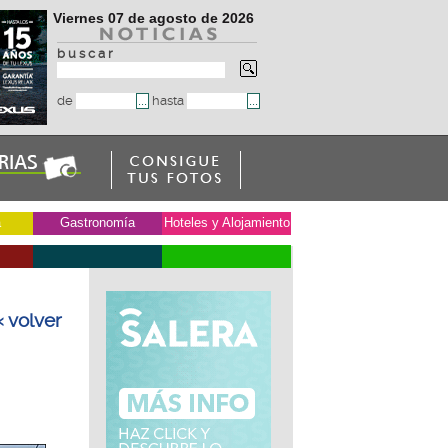
Viernes 07 de agosto de 2026
b u s c a r
de
hasta
a
Gastronomía
Hoteles y Alojamiento
« volver