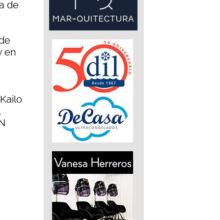
ta de
 de
y en
Kailo
l
CN