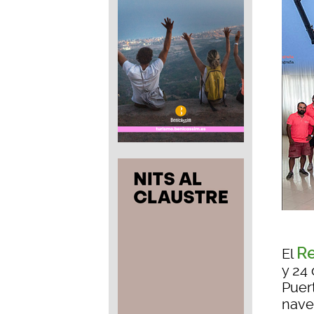
Re
El
y 24 
Puer
nave