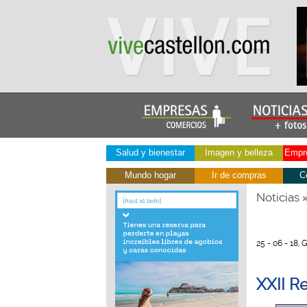
Salud y bienestar
Imagen y belleza
Empre
Mundo hogar
Ir de compras
C
Noticias
25 - 06 - 18,
XXII R