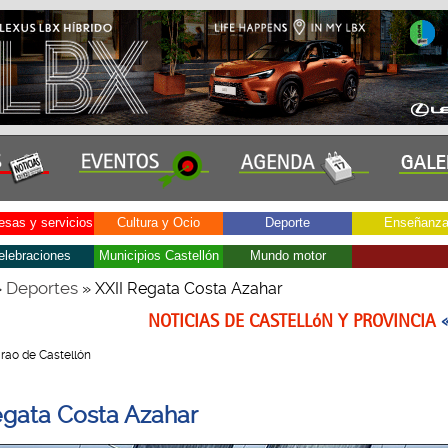
sas y servicios
Cultura y Ocio
Deporte
Enseñanz
elebraciones
Municipios Castellón
Mundo motor
Deportes
»
» XXII Regata Costa Azahar
NOTICIAS DE CASTELLóN Y PROVINCIA
 Grao de Castellón
egata Costa Azahar