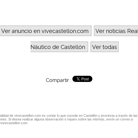
Ver anuncio en vivecastellon.com
Ver noticias Rea
Náutico de Castellón
Ver todas
Compartir :
nalidad de vivecastellon.com es contar lo que sucede en Castellón y provincia a través de las
nes. Si desea realizar alguna observación o reparo sobre las mismas, envíe un correo a
@vivecastellon.com