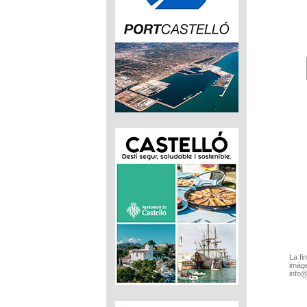
La fi
imáge
info