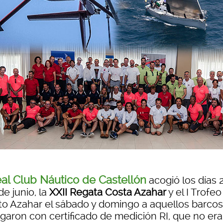
al Club Náutico de Castellón
acogió los días 2
de junio, la
XXII Regata Costa Azahar
y el I Trofeo
to Azahar el sábado y domingo a aquellos barco
garon con certificado de medición RI, que no era