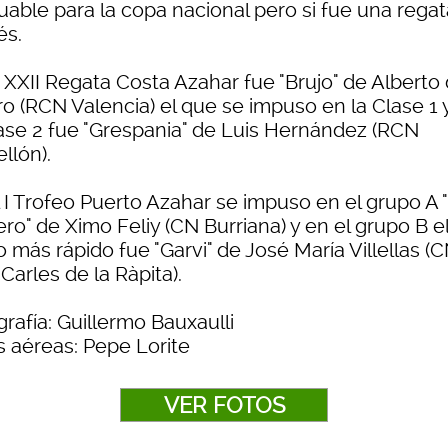
uable para la copa nacional pero si fue una rega
és.
 XXII Regata Costa Azahar fue "Brujo" de Alberto
ro (RCN Valencia) el que se impuso en la Clase 1 
lase 2 fue "Grespania" de Luis Hernández (RCN
llón).
 I Trofeo Puerto Azahar se impuso en el grupo A "
ro" de Ximo Feliy (CN Burriana) y en el grupo B e
 más rápido fue "Garvi" de José María Villellas (
Carles de la Ràpita).
rafía: Guillermo Bauxaulli
s aéreas: Pepe Lorite
VER FOTOS