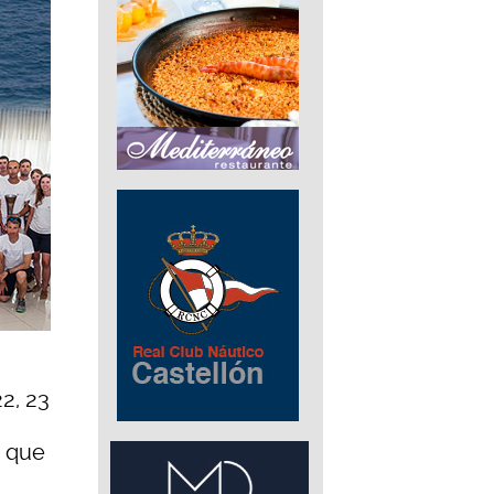
2, 23
s que