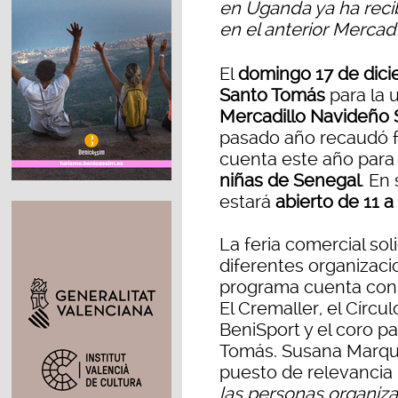
en Uganda ya ha reci
en el anterior Mercadi
El
domingo 17 de dic
Santo Tomás
para la 
Mercadillo Navideño S
pasado año recaudó 
cuenta este año para
niñas de Senegal
. En
estará
abierto de 11 a
La feria comercial so
diferentes organizaci
programa cuenta con 
El Cremaller, el Círc
BeniSport y el coro pa
Tomás. Susana Marqué
puesto de relevancia 
las personas organiza