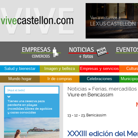
Salud y bienestar
Imagen y belleza
Empresas y servicios
Cultur
Mundo hogar
Ir de compras
Celebraciones
Municipio
Noticias
Ferias, mercadillos
»
Viure en Benicàssim
13 - 12 - 23, Benicàssim
XXXIII edición del Me