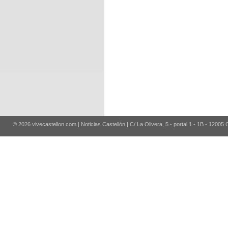
© 2026 vivecastellon.com | Noticias Castellón | C/ La Olivera, 5 - portal 1 - 1B - 12005 