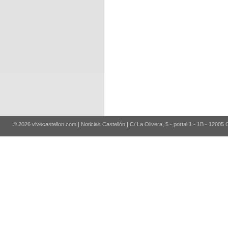
© 2026 vivecastellon.com | Noticias Castellón | C/ La Olivera, 5 - portal 1 - 1B - 12005 