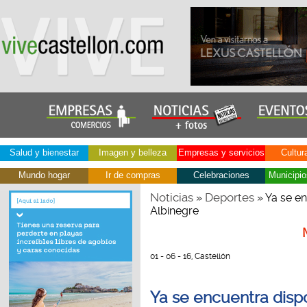
Salud y bienestar
Imagen y belleza
Empresas y servicios
Cultur
Mundo hogar
Ir de compras
Celebraciones
Municipio
Noticias
Deportes
»
» Ya se en
Albinegre
01 - 06 - 16, Castellón
Ya se encuentra dispo