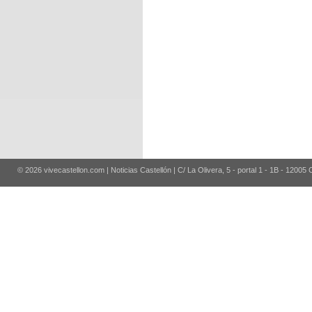
© 2026 vivecastellon.com | Noticias Castellón | C/ La Olivera, 5 - portal 1 - 1B - 12005 