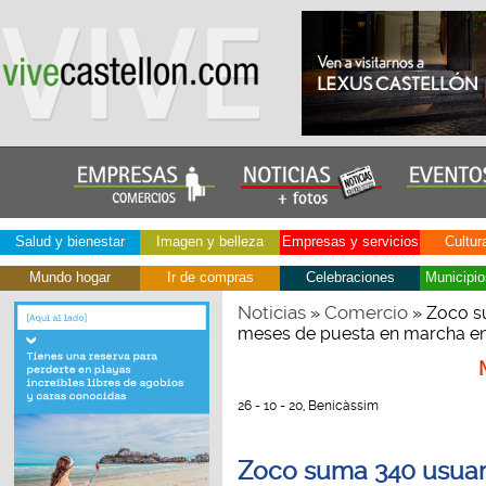
Salud y bienestar
Imagen y belleza
Empresas y servicios
Cultur
Mundo hogar
Ir de compras
Celebraciones
Municipio
Noticias
Comercio
»
» Zoco su
meses de puesta en marcha e
26 - 10 - 20, Benicàssim
Zoco suma 340 usuari