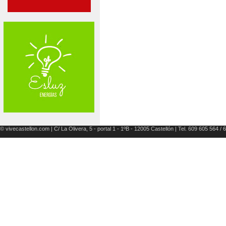
© vivecastellon.com | C/ La Olivera, 5 - portal 1 - 1ºB - 12005 Castellón | Tel. 609 605 564 /