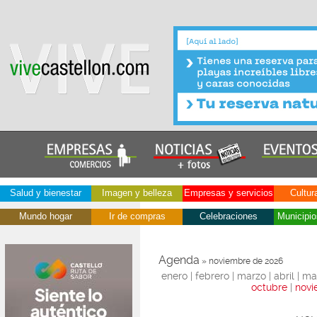
Salud y bienestar
Imagen y belleza
Empresas y servicios
Cultur
Mundo hogar
Ir de compras
Celebraciones
Municipio
Agenda
» noviembre de 2026
enero | febrero | marzo | abril | may
octubre
|
nov