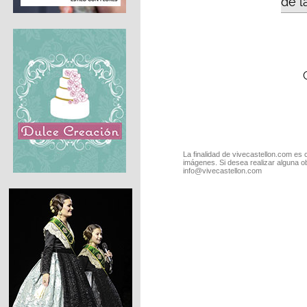
de l
La finalidad de vivecastellon.com es 
imágenes. Si desea realizar alguna o
info@vivecastellon.com