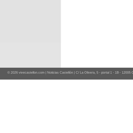
© 2026 vivecastellon.com | Noticias Castellón | C/ La Olivera, 5 - portal 1 - 1B - 12005 