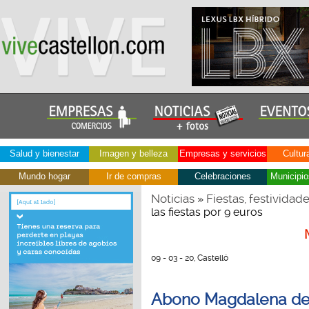
Salud y bienestar
Imagen y belleza
Empresas y servicios
Cultur
Mundo hogar
Ir de compras
Celebraciones
Municipio
Noticias
Fiestas, festividad
»
las fiestas por 9 euros
09 - 03 - 20, Castelló
Abono Magdalena de t