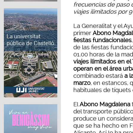
frecuencias de paso
viajes ilimitados por 
La Generalitat y el A
primer
Abono Magdale
fiestas fundacionales
de las fiestas fundaci
01.00 horas de la mad
viajes ilimitados en 
operan en el área urb
combinado estará
a l
marzo
, en estancos, 
habituales de tíquets
El
Abono Magdalena
del transporte públic
produce un considera
que se ha hecho en F
Alicante. Así lo ha pr