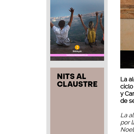
La a
ciclo
y Ca
de s
La a
por l
Noeli