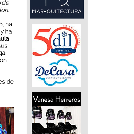
arde
lón.
ó, ha
, y ha
ula
sus
ga
lón
les de