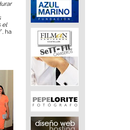
durar
s
 el
r
”, ha