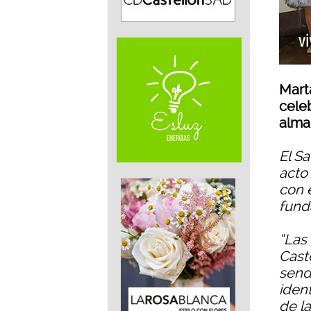
Mart
cele
alma
El S
acto
con e
fund
“Las
Caste
senda
iden
de l