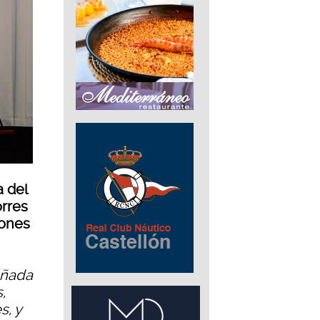
a del
orres
iones
añada
,
s, y