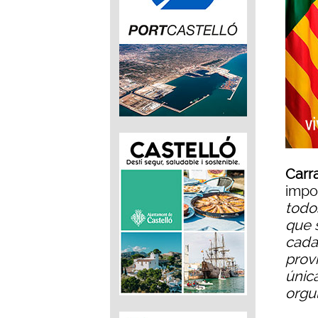
Carr
impor
todo
que 
cada
prov
única
orgu