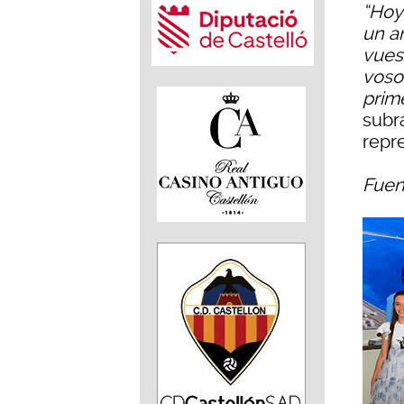
“Hoy
un a
vuest
vosot
prim
subr
repr
Fuen