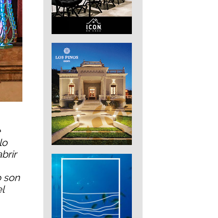
e
lo
brir
o son
l