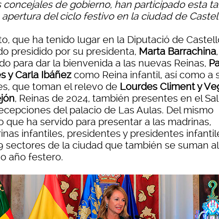
s concejales de gobierno, han participado esta t
 apertura del ciclo festivo en la ciudad de Castel
to, que ha tenido lugar en la Diputació de Castell
do presidido por su presidenta,
Marta Barrachina
ido para dar la bienvenida a las nuevas Reinas,
Pa
s y Carla Ibáñez
como Reina infantil, así como a 
es, que toman el relevo de
Lourdes Climent y Ve
ejón
, Reinas de 2024, también presentes en el Sa
ecepciones del palacio de Las Aulas. Del mismo
 que ha servido para presentar a las madrinas,
nas infantiles, presidentes y presidentes infanti
19 sectores de la ciudad que también se suman al
o año festero.