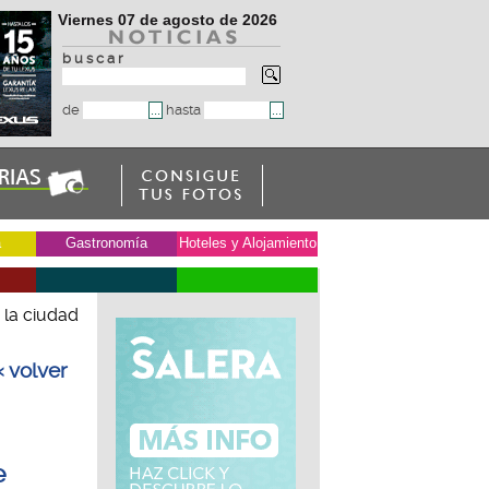
Viernes 07 de agosto de 2026
b u s c a r
de
hasta
a
Gastronomía
Hoteles y Alojamiento
 la ciudad
« volver
e