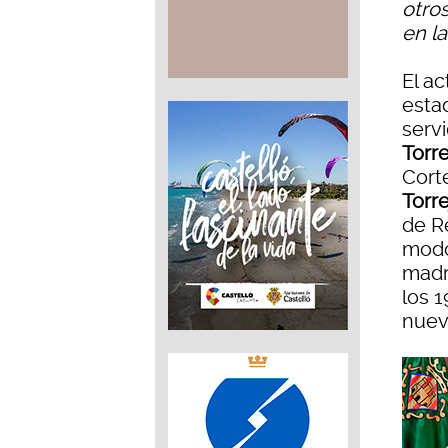
otro
en la
El ac
esta
serv
Torre
Cort
Torr
de R
modo
madri
los 
nuev