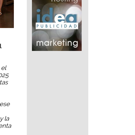
l
 el
025
tas
 ese
y la
enta