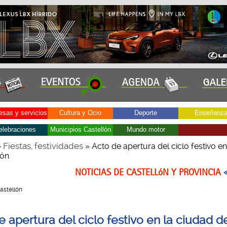
sas y servicios
Cultura y Ocio
Deporte
Enseñanz
elebraciones
Municipios Castellón
Mundo motor
Fiestas, festividades
»
» Acto de apertura del ciclo festivo en
lón
NOTICIAS DE CASTELLóN Y PROVINCIA
Castellón
 apertura del ciclo festivo en la ciudad d