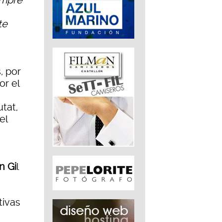
empre
te
, por
or el
utat,
el
n Gi
l
tivas