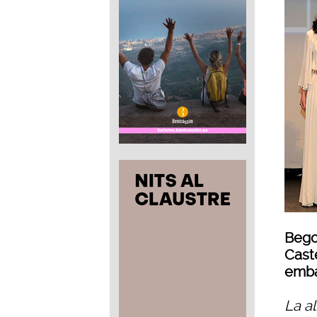
Bego
Cast
emba
La a