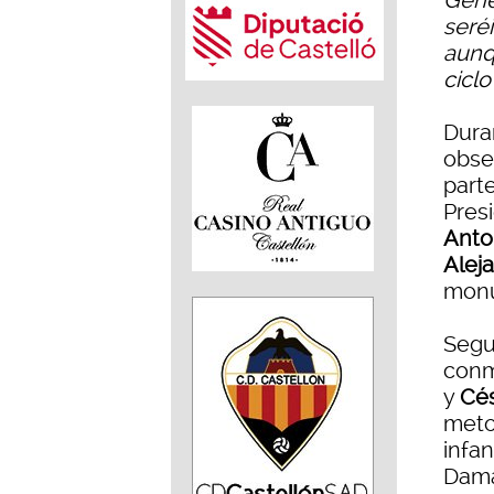
Gene
seré
aunq
ciclo
Dura
obse
part
Pres
Anto
Alej
monu
Segu
conm
y
Cés
meto
infan
Dama