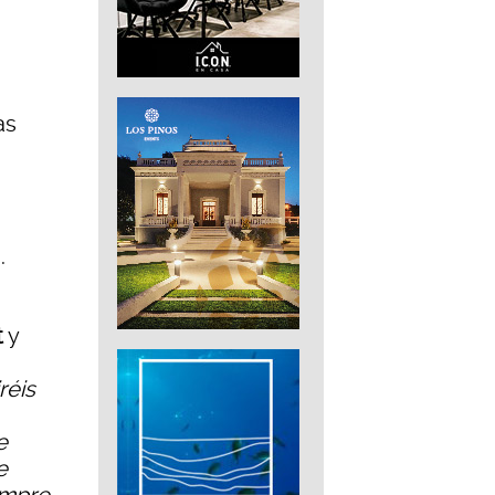
as
.
t
y
réis
e
e