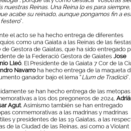
alogía
”, porque tal y como destaca “
vosotras si
is nuestras Reinas. Una Reina lo es para siempre,
ue acabe su reinado, aunque pongamos fin a es
 festero
”.
nte el acto se ha hecho entrega de diferentes
quios como una Gaiata a las Reinas de las fiestas
e de Gestora de Gaiatas, que ha sido entregado p
idente de la Federació Gestora de Gaiates
Jose
nio Lleó
. El Presidente de la Gaiata 7 Cor de la Ci
andro Navarro
ha hecho entrega de la maqueta d
mento ganador bajo el lema “
Llum de Tradició
”.
idamente se han hecho entrega de las metopas
emorativas a los dos pregoneros de 2024,
Adriá
ar Agut
. Asimismo también se han entregado
pas conmemorativas a las madrinas y madrinas
tiles y presidentes de las 19 Gaiatas, a las respec
s de la Ciudad de las Reinas, así como a Violant