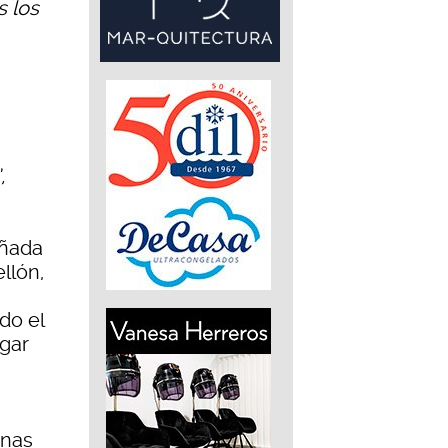
s los
,
ñada
llón,
do el
ugar
inas