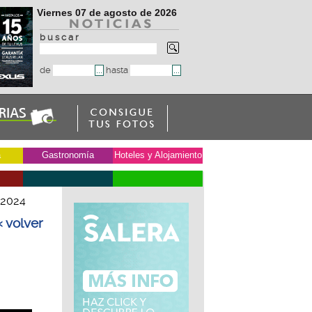
Viernes 07 de agosto de 2026
b u s c a r
de
hasta
a
Gastronomía
Hoteles y Alojamiento
 2024
« volver