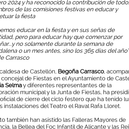
ero 2024 y ha reconocido la contribución de todo
bros de las comisiones festivas en educar y
tuar la fiesta
emos educar en la fiesta y en sus señas de
tidad, pero para educar hay que comenzar por
ñar...y no solamente durante la semana de
alena o un mes antes, sino los 365 días del año”
e Carrasco
lcaldesa de Castellón,
Begoña Carrasco
, acompa
a concejal de Fiestas en el Ayuntamiento de Caste
ia Selma
y diferentes representantes de la
ración municipal y la Junta de Fiestas, ha presidi
oficial de cierre del ciclo festero que ha tenido l
s instalaciones del Teatro el Raval Rafa Lloret.
cto también han asistido las Falleras Mayores de
cia, la Bellea del Foc Infantil de Alicante y las Re