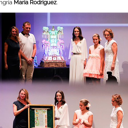
ngría
María Rodríguez
.