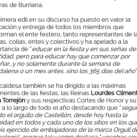
ras de Burriana.
imera edil en su discurso ha puesto en valor la
cación y entrega de todos los miembros que
orman el ente festero, tanto representantes de l
as, collas, entes y colectivos y ha apelado a la
rtancia de “
educar en la fiesta y en sus señas de
tidad, pero para educar hay que comenzar por
ñar...y no solamente durante la semana de
alena o un mes antes, sino los 365 días del año
”
lcaldesa también se ha dirigido a las máximas
nentes de las fiestas, las Reinas
Lourdes Climen
 Torrejón
y sus respectivas Cortes de Honor y su
r a lo largo de todo el año destacando que “
segui
do el orgullo de Castellón, desde hoy hasta la
nidad en todos y cada uno de los sitios en los qu
is ejercido de embajadoras de la marca Orgull d