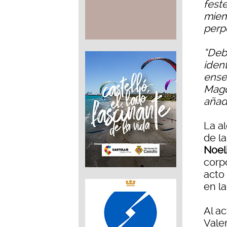
fest
miem
perpe
“Deb
iden
ense
Magd
añad
La a
de l
Noel
corpo
acto 
en la
Al a
Valen