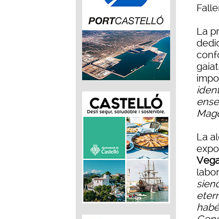
Falle
La pr
dedi
conf
gaiat
impo
iden
ense
Magd
La a
expo
Vega
labo
sien
eter
habé