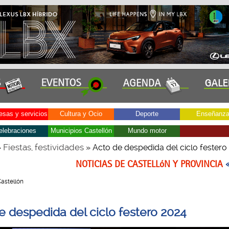
sas y servicios
Cultura y Ocio
Deporte
Enseñanz
elebraciones
Municipios Castellón
Mundo motor
Fiestas, festividades
»
» Acto de despedida del ciclo festero
NOTICIAS DE CASTELLóN Y PROVINCIA
Castellón
e despedida del ciclo festero 2024