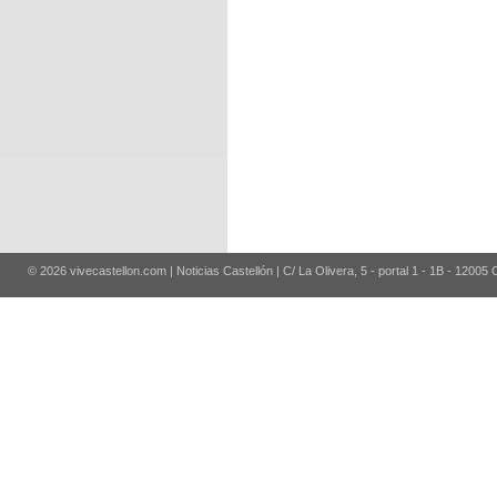
© 2026 vivecastellon.com | Noticias Castellón | C/ La Olivera, 5 - portal 1 - 1B - 12005 