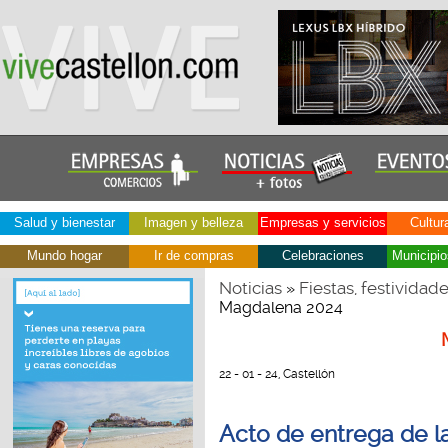
Salud y bienestar
Imagen y belleza
Empresas y servicios
Cultur
Mundo hogar
Ir de compras
Celebraciones
Municipio
Noticias
Fiestas, festividad
»
Magdalena 2024
22 - 01 - 24, Castellón
Acto de entrega de l