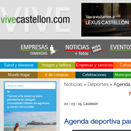
Salud y bienestar
Imagen y belleza
Empresas y servicios
Cultur
Mundo hogar
Ir de compras
Celebraciones
Municipio
Noticias
Deportes
»
» Agenda d
20 - 03 - 19, Castellón
Agenda deportiva par