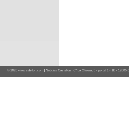
© 2026 vivecastellon.com | Noticias Castellón | C/ La Olivera, 5 - portal 1 - 1B - 12005 