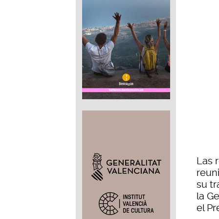
Las 
reuni
su t
la Ge
el Pr