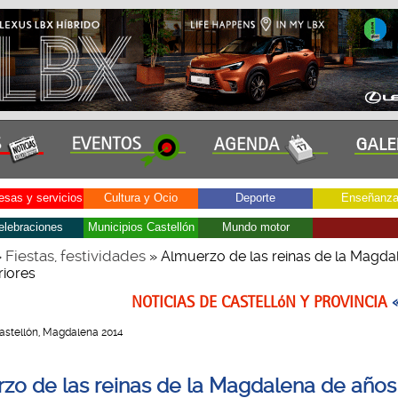
sas y servicios
Cultura y Ocio
Deporte
Enseñanz
elebraciones
Municipios Castellón
Mundo motor
Fiestas, festividades
»
» Almuerzo de las reinas de la Magda
riores
NOTICIAS DE CASTELLóN Y PROVINCIA
 Castellón, Magdalena 2014
zo de las reinas de la Magdalena de años