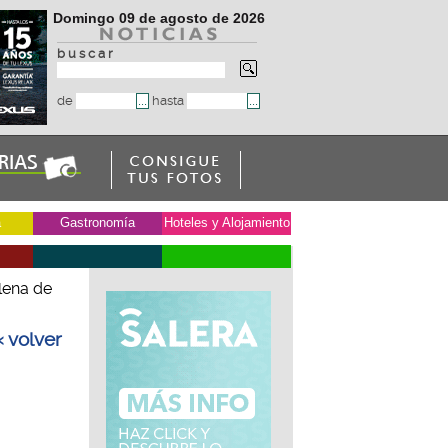
Domingo 09 de agosto de 2026
b u s c a r
de
hasta
a
Gastronomía
Hoteles y Alojamiento
lena de
« volver