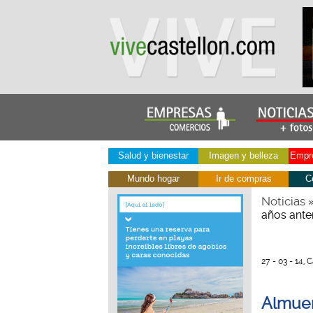
Salud y bienestar
Imagen y belleza
Empre
Mundo hogar
Ir de compras
C
Noticias
años ante
27 - 03 - 14,
Almuer