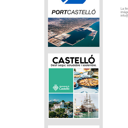
La fi
imáge
info