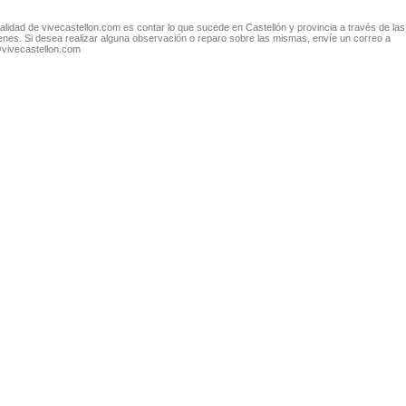
nalidad de vivecastellon.com es contar lo que sucede en Castellón y provincia a través de las
nes. Si desea realizar alguna observación o reparo sobre las mismas, envíe un correo a
@vivecastellon.com