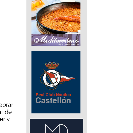
ebrar
nt de
er y