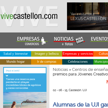
Salud y bienestar
Imagen y belleza
Empresas y servicios
Cultur
Mundo hogar
Ir de compras
Celebraciones
Municipio
Noticias
Centros de enseña
»
premios para Jóvenes Creativos 
02 - 06 - 15, Castellón. UJI
Alumnas de la UJI ga