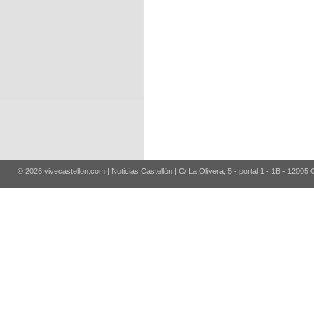
© 2026 vivecastellon.com | Noticias Castellón | C/ La Olivera, 5 - portal 1 - 1B - 12005 