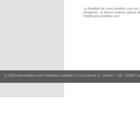
La finalidad de vivecastellon.com es 
imágenes. Si desea realizar alguna o
info@vivecastellon.com
© 2026 vivecastellon.com | Noticias Castellón | C/ La Olivera, 5 - portal 1 - 1B - 12005 Ca