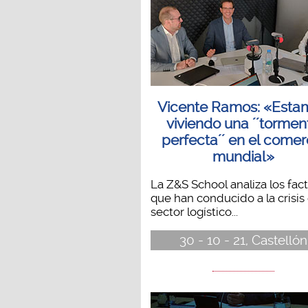
Vicente Ramos: «Esta
viviendo una ´´tormen
perfecta´´ en el comer
mundial»
La Z&S School analiza los fac
que han conducido a la crisis
sector logístico...
30 - 10 - 21, Castellón