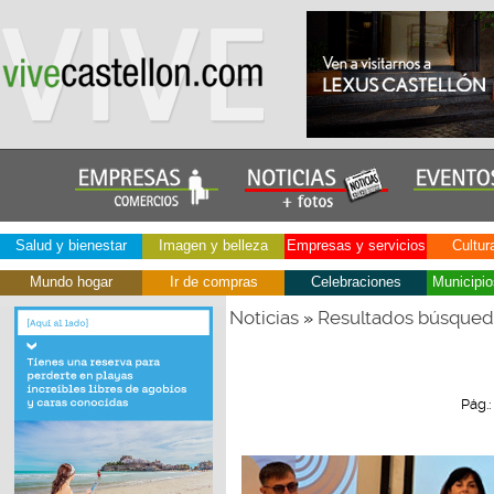
Salud y bienestar
Imagen y belleza
Empresas y servicios
Cultur
Mundo hogar
Ir de compras
Celebraciones
Municipio
Noticias
Resultados búsque
»
Pág.