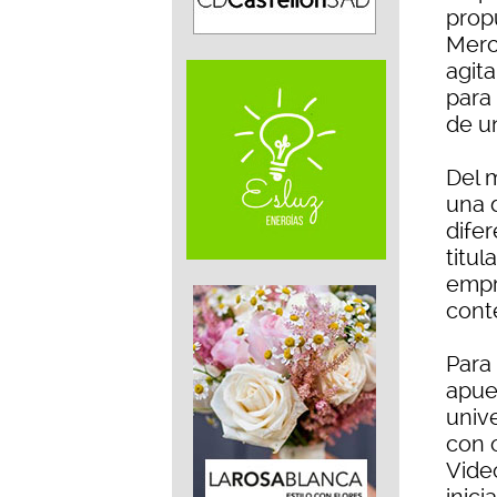
prop
Merc
agita
para
de u
Del 
una d
dife
titu
empre
cont
Para
apue
univ
con 
Vide