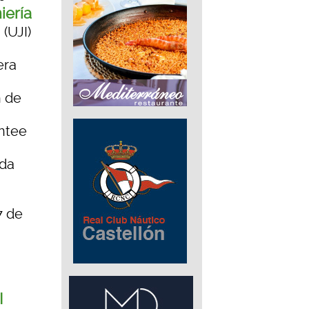
iería
(UJI)
era
n de
antee
ada
7 de
I