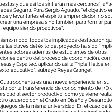
uestas y que así los sintieran más cercanos”, aña
edes Segarra. Para Sergio Aguado, “el objetivo e
rlos y levantarles el espíritu emprendedor, no so
 crear una empresa sino también para formar par
n equipo siendo proactivos”.
mismo modo, todos los implicados destacaron q
e las claves del éxito del proyecto ha sido “impli
rentes actores además de estudiantes de otras
laciones dentro del proceso de coordinación, com
sas y Espaitec, aplicando así la Triple Hélice en
exto educativo”, subrayó Reyes Grangel.
 Cuatroochenta es una nueva experiencia en su
sta por la transferencia de conocimiento de I+D 
ersidad al sector productivo, como ya viene reali
otro acuerdo con el Grado en Diseño y Desarroll
ojuegos de la misma universidad. En el caso de l