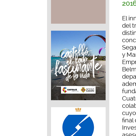
2016
El i
del 
disti
conc
Sega
y Mar
Empr
Belm
depa
adem
fund
Cuat
cola
cuyo
fina
Inve
ases