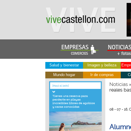
Salud y bienestar
Imagen y belleza
Empre
Mundo hogar
Ir de compras
C
Noticias
reales ba
08 - 07 - 16, 
Alumno