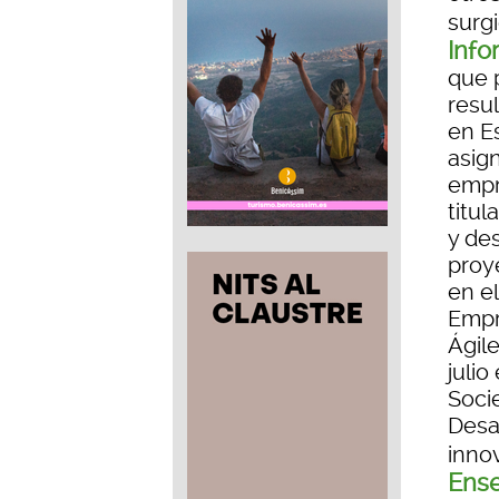
surg
Info
que p
resul
en E
asig
empr
titul
y de
proy
en e
Empr
Ágile
julio
Soci
Desa
inno
Ense