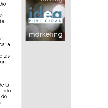
dió
ra
lo
te
ue
car a
o las
 un
de la
zando
o de
a