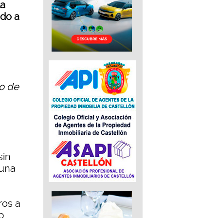
la
ado a
yo de
sin
 una
ros a
p