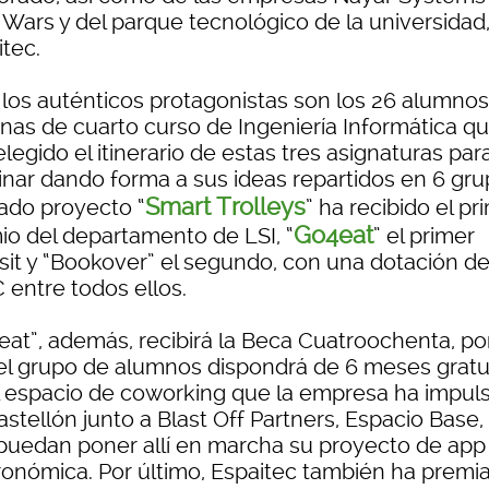
 Wars y del parque tecnológico de la universidad
itec.
 los auténticos protagonistas son los 26 alumnos
nas de cuarto curso de Ingeniería Informática q
legido el itinerario de estas tres asignaturas par
inar dando forma a sus ideas repartidos en 6 gru
Smart Trolleys
tado proyecto “
” ha recibido el pr
Go4eat
io del departamento de LSI, “
” el primer
sit y “Bookover” el segundo, con una dotación d
 entre todos ellos.
eat”, además, recibirá la Beca Cuatroochenta, por
el grupo de alumnos dispondrá de 6 meses gratu
l espacio de coworking que la empresa ha impul
stellón junto a Blast Off Partners, Espacio Base,
puedan poner allí en marcha su proyecto de app
ronómica. Por último, Espaitec también ha premia