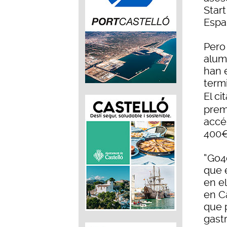
Start
Espa
Pero
alum
han e
term
El ci
prem
accé
400€
“Go4
que 
en e
en Ca
que 
gast