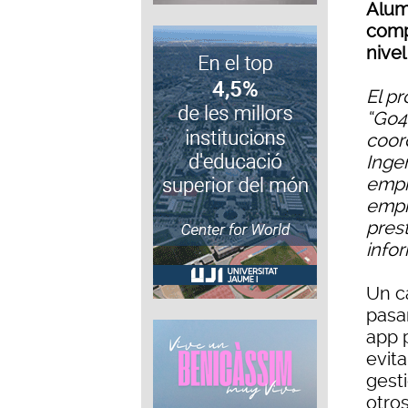
Alumn
comp
nivel
El p
“Go4
coor
Ingen
empr
empr
pres
info
Un c
pasa
app 
evita
gesti
otro