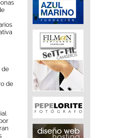
sonas
de
arios
ativa
1 de
vo de
a
ial
por
eran
s