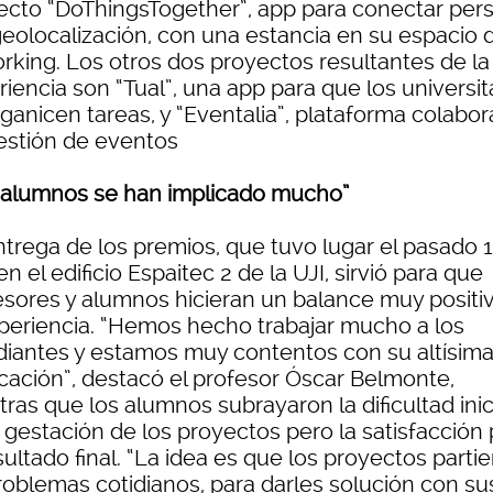
ecto “DoThingsTogether”, app para conectar per
geolocalización, con una estancia en su espacio 
rking. Los otros dos proyectos resultantes de la
iencia son “Tual”, una app para que los universit
ganicen tareas, y “Eventalia”, plataforma colabor
estión de eventos
 alumnos se han implicado mucho”
ntrega de los premios, que tuvo lugar el pasado 
 en el edificio Espaitec 2 de la UJI, sirvió para que
esores y alumnos hicieran un balance muy positi
xperiencia. “Hemos hecho trabajar mucho a los
diantes y estamos muy contentos con su altísim
icación”, destacó el profesor Óscar Belmonte,
ras que los alumnos subrayaron la dificultad inic
 gestación de los proyectos pero la satisfacción 
sultado final. “La idea es que los proyectos parti
roblemas cotidianos, para darles solución con su