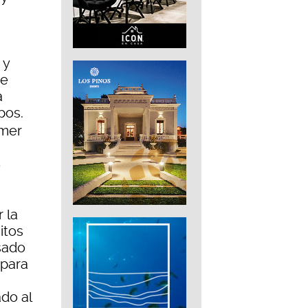
,
 y
ue
a
pos.
imer
e
 la
itos
sado
 para
do al