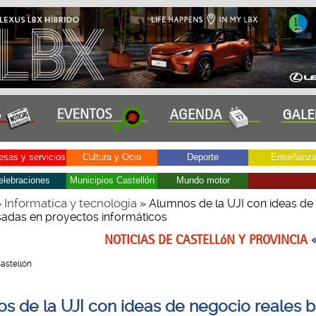
sas y servicios
Cultura y Ocio
Deporte
Enseñanz
elebraciones
Municipios Castellón
Mundo motor
Informatica y tecnología
»
» Alumnos de la UJI con ideas de
sadas en proyectos informáticos
NOTICIAS DE CASTELLóN Y PROVINCIA
Castellón
s de la UJI con ideas de negocio reales 