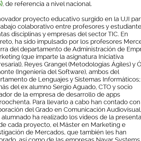
)
, de referencia a nivel nacional.
nnovador proyecto educativo surgido en la UJI par
trabajo colaborativo entre profesores y estudiant
ntas disciplinas y empresas del sector TIC. En
reto, ha sido impulsado por los profesores Mer
rra del departamento de Administración de Emp
keting (que imparte la asignatura Iniciativa
esarial), Reyes Grangel (Metodologías Ágiles) y 
onte (Ingeniería del Software), ambos del
rtamento de Lenguajes y Sistemas Informáticos;
ás del ex alumno Sergio Aguado, CTO y socio
ador de la empresa de desarrollo de apps
roochenta. Para llevarlo a cabo han contado con 
boración del Grado en Comunicación Audiovisual
 alumnado ha realizado los vídeos de la present
l de cada proyecto, el Máster en Marketing e
stigación de Mercados, que también les han
orado, así como de las empresas Nayar Systems