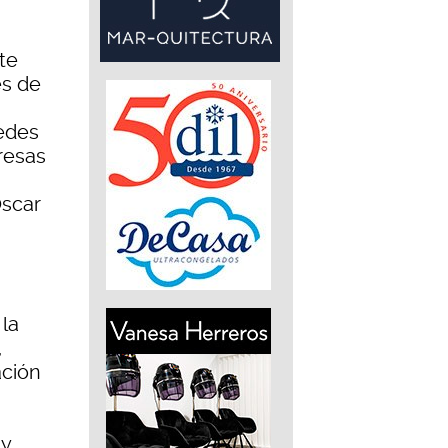
te
es de
cedes
resas
Óscar
la
,
ación
 y