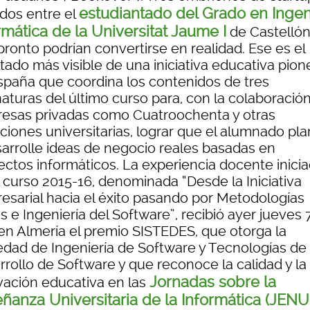
estudiantado del Grado en Ingen
idos entre el
rmática de la Universitat Jaume I
de Castellón 
ronto podrían convertirse en realidad. Ese es el
tado más visible de una iniciativa educativa pion
spaña que coordina los contenidos de tres
naturas del último curso para, con la colaboració
esas privadas como Cuatroochenta y otras
aciones universitarias, lograr que el alumnado pl
sarrolle ideas de negocio reales basadas en
ectos informáticos. La experiencia docente inici
l curso 2015-16, denominada “Desde la Iniciativa
esarial hacia el éxito pasando por Metodologías
s e Ingeniería del Software”, recibió ayer jueves 
 en Almería el premio SISTEDES, que otorga la
edad de Ingeniería de Software y Tecnologías de
rrollo de Software y que reconoce la calidad y la
Jornadas sobre la
vación educativa en las
ñanza Universitaria de la Informática (JENU