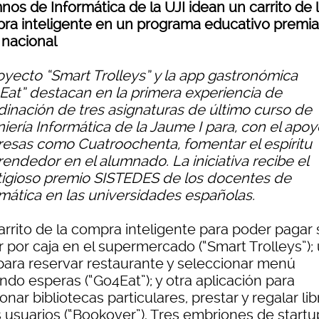
os de Informática de la UJI idean un carrito de 
ra inteligente en un programa educativo premi
 nacional
royecto “Smart Trolleys” y la app gastronómica
Eat” destacan en la primera experiencia de
dinación de tres asignaturas de último curso de
iería Informática de la Jaume I para, con el apo
esas como Cuatroochenta, fomentar el espíritu
endedor en el alumnado. La iniciativa recibe el
tigioso premio SISTEDES de los docentes de
rmática en las universidades españolas.
arrito de la compra inteligente para poder pagar 
r por caja en el supermercado (“Smart Trolleys”);
para reservar restaurante y seleccionar menú
ndo esperas (“Go4Eat”); y otra aplicación para
onar bibliotecas particulares, prestar y regalar lib
s usuarios (“Bookover”). Tres embriones de startu