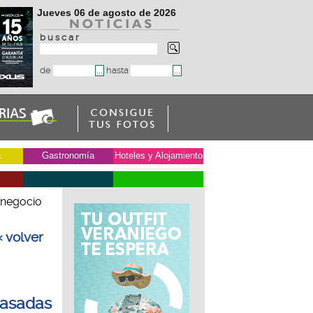
Jueves 06 de agosto de 2026
b u s c a r
de
hasta
a
Gastronomía
Hoteles y Alojamiento
 negocio
« volver
basadas