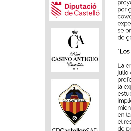
proy
por 
cowo
exper
se or
de g
“Los
La e
julio
prof
la e
estu
impl
mient
en la
el re
de p