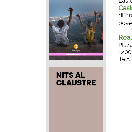
Las 
Casi
difer
pose
Real
Plaza
1200
Telf.