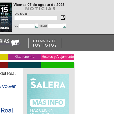
Viernes 07 de agosto de 2026
b u s c a r
de
hasta
a
Gastronomía
Hoteles y Alojamiento
del Real
« volver
 Real