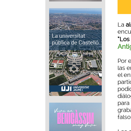
La
al
encu
“Los
Anti
Por 
las e
el e
part
podi
diál
para 
graba
falso