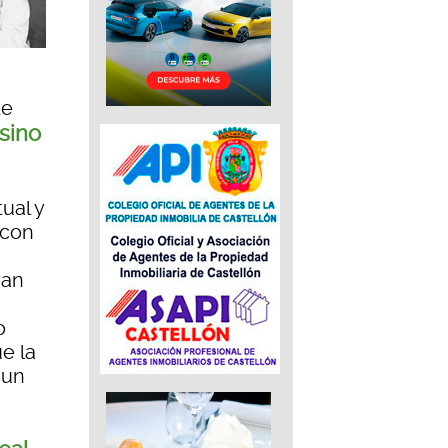
de
sino
ual y
 con
yan
o
ue la
 un