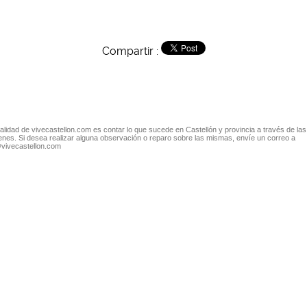
Compartir :
nalidad de vivecastellon.com es contar lo que sucede en Castellón y provincia a través de las
nes. Si desea realizar alguna observación o reparo sobre las mismas, envíe un correo a
@vivecastellon.com