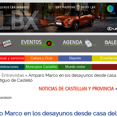
sas y servicios
Cultura y Ocio
Deporte
Enseñanz
elebraciones
Municipios Castellón
Mundo motor
Entrevistas
»
» Amparo Marco en los desayunos desde casa 
tiguo de Castelló
NOTICIAS DE CASTELLóN Y PROVINCIA
Castellón
 Marco en los desayunos desde casa del