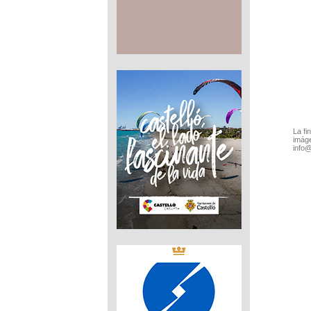
La fi
imáge
info