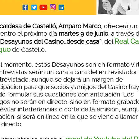
caldesa de Castelló, Amparo Marco
, ofrecerá un
entro el próximo día
martes 9 de junio
, a través 
Real Ca
 Desayunos del Casino…desde casa”
, del
guo
de Castelló.
el momento, estos Desayunos son en formato virt
ntrevistas serán un cara a cara del entrevistador
ntrevistado, aunque se dejará un margen de
icipación para que socios y amigos del Casino ha
do formular sus cuestiones con antelación. Los
ogos no serán en directo, sino en formato grabad
evitar interferencias o corte de la emisión, aunq
ción, sí será en línea en lo que se viene a llamar
 directo.