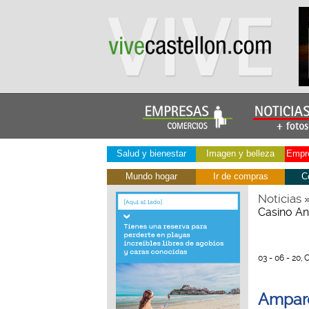
Salud y bienestar
Imagen y belleza
Empre
Mundo hogar
Ir de compras
C
Noticias
Casino An
03 - 06 - 20, 
Amparo