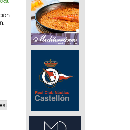
eal
ción
n.
eal