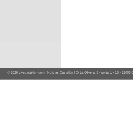
© 2026 vivecastellon.com | Noticias Castellón | C/ La Olivera, 5 - portal 1 - 1B - 12005 