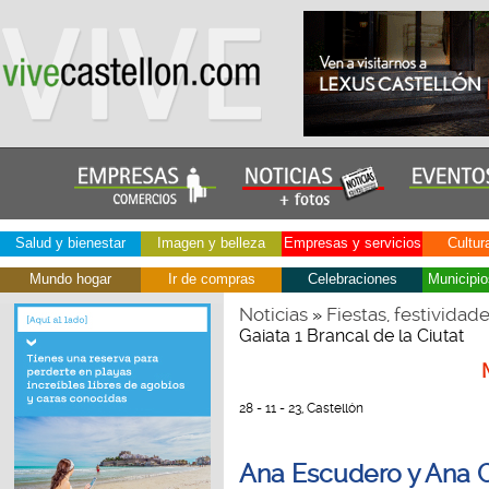
Salud y bienestar
Imagen y belleza
Empresas y servicios
Cultur
Mundo hogar
Ir de compras
Celebraciones
Municipio
Noticias
Fiestas, festividad
»
Gaiata 1 Brancal de la Ciutat
28 - 11 - 23, Castellón
Ana Escudero y Ana C