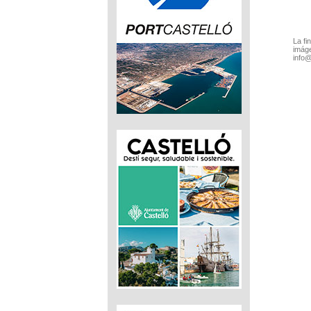
La fi
imáge
info