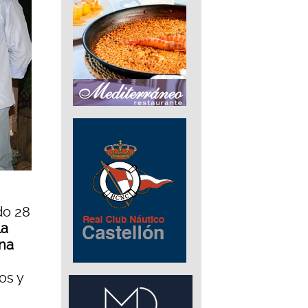
do 28
la
ena
os y