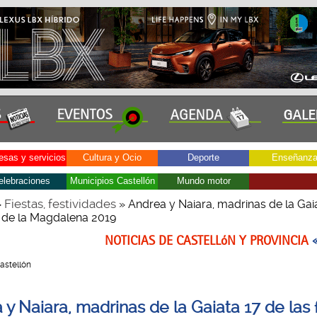
sas y servicios
Cultura y Ocio
Deporte
Enseñanz
elebraciones
Municipios Castellón
Mundo motor
Fiestas, festividades
»
» Andrea y Naiara, madrinas de la Gai
as de la Magdalena 2019
NOTICIAS DE CASTELLóN Y PROVINCIA
Castellón
y Naiara, madrinas de la Gaiata 17 de las 