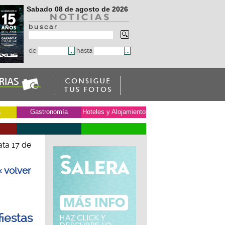
Sabado 08 de agosto de 2026
b u s c a r
de
hasta
a
Gastronomía
Hoteles y Alojamiento
ata 17 de
« volver
fiestas