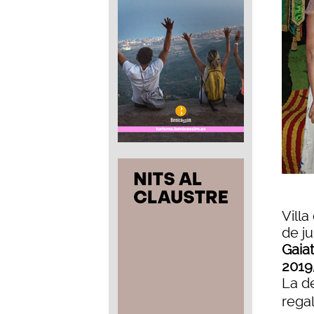
Vill
de j
Gaiat
2019
La d
rega