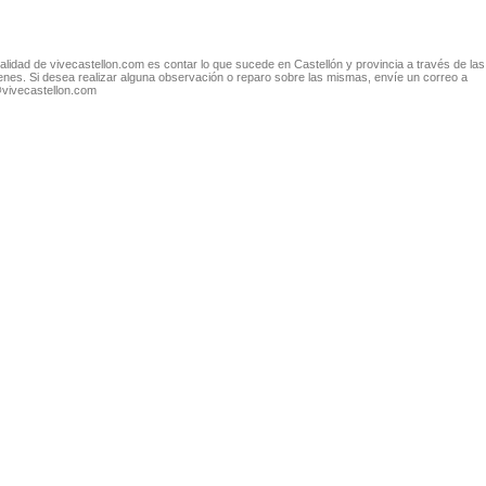
nalidad de vivecastellon.com es contar lo que sucede en Castellón y provincia a través de las
nes. Si desea realizar alguna observación o reparo sobre las mismas, envíe un correo a
@vivecastellon.com