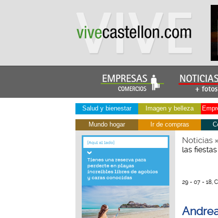
Salud y bienestar
Imagen y belleza
Empre
Mundo hogar
Ir de compras
C
Noticias
las fiest
29 - 07 - 18, 
Andrea 