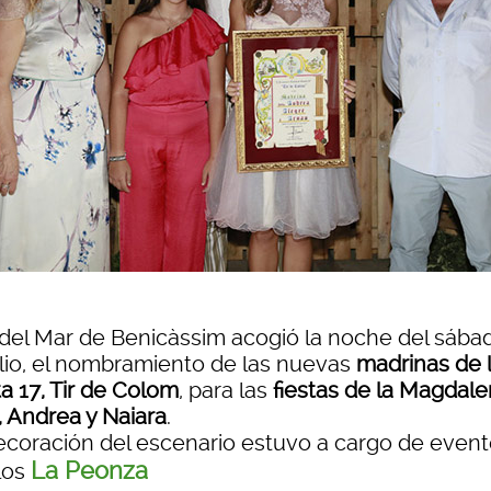
a del Mar de Benicàssim acogió la noche del sába
ulio, el nombramiento de las nuevas
madrinas de 
a 17, Tir de Colom
, para las
fiestas de la Magdal
, Andrea y Naiara
.
ecoración del escenario estuvo a cargo de event
La Peonza
los