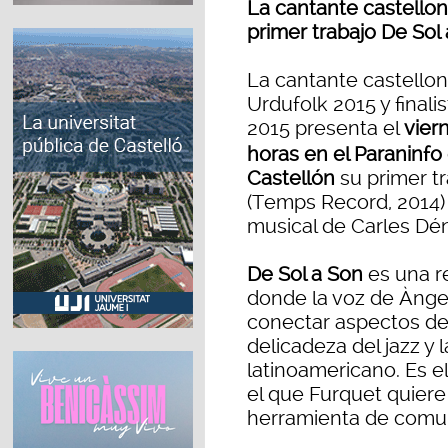
La cantante castello
primer trabajo De Sol 
La cantante castello
Urdufolk 2015 y finali
2015 presenta el
vier
horas en el Paraninfo
Castellón
su primer tr
(Temps Record, 2014)
musical de Carles Déni
De Sol a Son
es una r
donde la voz de Ànge
conectar aspectos del 
delicadeza del jazz y l
latinoamericano. Es el
el que Furquet quiere
herramienta de comun