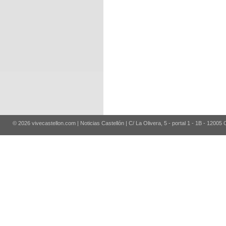
© 2026 vivecastellon.com | Noticias Castellón | C/ La Olivera, 5 - portal 1 - 1B - 12005 