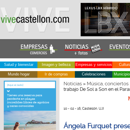
Salud y bienestar
Imagen y belleza
Empresas y servicios
Cultur
Mundo hogar
Ir de compras
Celebraciones
Municipio
Noticias
Música, conciertos
»
trabajo De Sol a Son en el Para
10 - 02 - 16, Castellón. UJI
Ángela Furquet presen