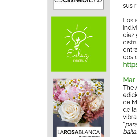
sus r
Los 
indiv
diez
disfr
entr
dos 
htt
Mar
The 
edici
de M
de la
vibr
“
para
bail