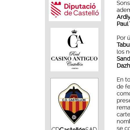
Sons
adem
Ardi
Paul 
Por ú
Tabu
los 
Sand
Dazh
En to
de fe
como
prese
rema
cart
nomb
se c