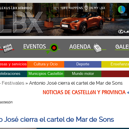
sas y servicios
Cultura y Ocio
Deporte
Enseñanz
elebraciones
Municipios Castellón
Mundo motor
Festivales
»
» Antonio José cierra el cartel de Mar de Sons
NOTICIAS DE CASTELLóN Y PROVINCIA
Castellón
o José cierra el cartel de Mar de Sons