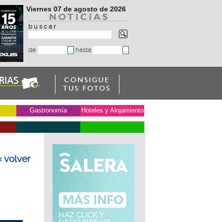
Viernes 07 de agosto de 2026
b u s c a r
de
hasta
a
Gastronomía
Hoteles y Alojamiento
« volver