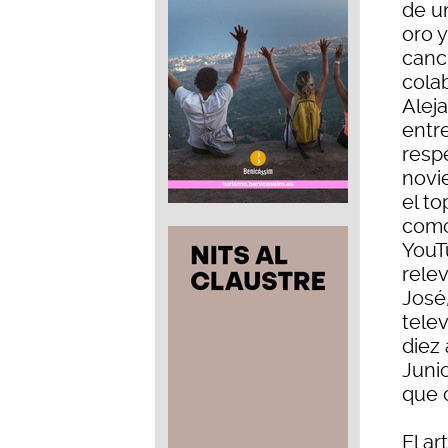
de u
oro y
canc
cola
Alej
entr
resp
novi
el to
como
YouT
rele
José
tele
diez 
Junio
que 
El a