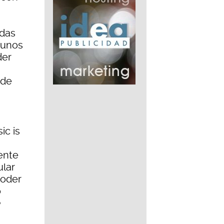
adas
a unos
der
 de
ic is
rente
ular
poder
o