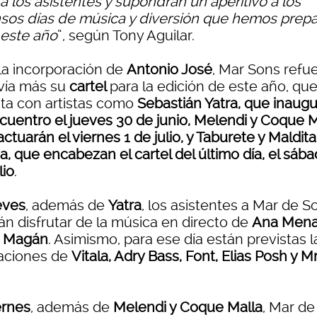
 a los asistentes y supondrán un aperitivo a los
nsos días de música y diversión que hemos prep
 este año
”, según Tony Aguilar.
la incorporación de
Antonio José
, Mar Sons refu
vía más su
cartel
para la edición de este año, qu
ta con artistas como
Sebastián Yatra, que inaugu
ncuentro el jueves 30 de junio, Melendi y Coque M
ctuarán el viernes 1 de julio, y Taburete y Maldita
, que encabezan el cartel del último día, el sába
lio
.
eves
, además de
Yatra
, los asistentes a Mar de S
án disfrutar de la música en directo de
Ana Mena
 Magán
. Asimismo, para ese día están previstas l
aciones de
Vitala, Adry Bass, Font, Elias Posh y Mr
ernes
, además de
Melendi y Coque Malla
, Mar de