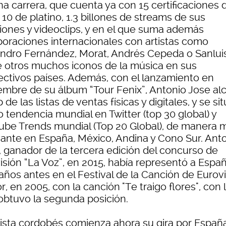
na carrera, que cuenta ya con 15 certificaciones 
 10 de platino, 1.3 billones de streams de sus
iones y videoclips, y en el que suma además
boraciones internacionales con artistas como
andro Fernández, Morat, Andrés Cepeda o Sanluis
e otros muchos iconos de la música en sus
ectivos países. Además, con el lanzamiento en
embre de su álbum “Tour Fenix”, Antonio Jose al
p de las listas de ventas físicas y digitales, y se si
 tendencia mundial en Twitter (top 30 global) y
ube Trends mundial (Top 20 Global), de manera 
vante en España, México, Andina y Cono Sur. Ant
, ganador de la tercera edición del concurso de
visión “La Voz”, en 2015, había representó a Espa
años antes en el Festival de la Canción de Eurov
r, en 2005, con la canción "Te traigo flores", con 
obtuvo la segunda posición.
rtista cordobés comienza ahora su gira por Españ