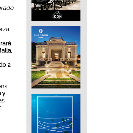
arado
erza
e
rará
alla,
do 2
ons
 y
as
.