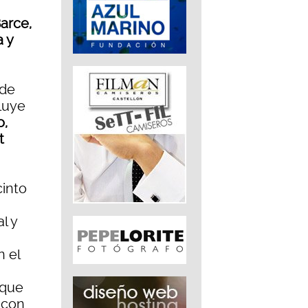
arce,
a y
 de
luye
o,
t
cinto
l y
n el
 que
 con