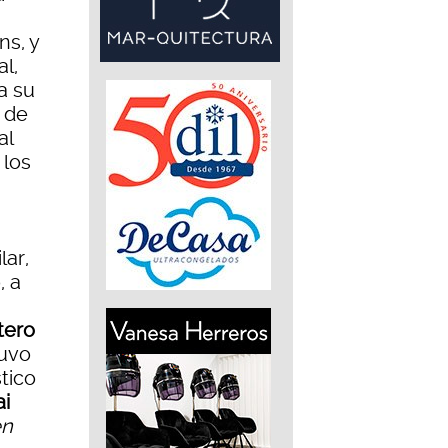
ns, y
l,
a su
 de
al
 los
lar,
, a
tero
tuvo
tico
i
en