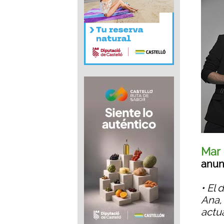
Mar
anun
• El 
Ana, 
actu