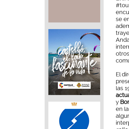
#tou
encu
se e
adem
tray
Anda
inte
otro
comu
El di
prese
las 1
actu
y
Bo
en l
algu
inte