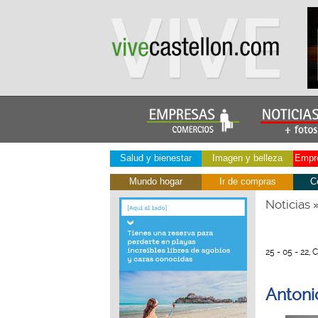
Salud y bienestar
Imagen y belleza
Empre
Mundo hogar
Ir de compras
C
Noticias
25 - 05 - 22, 
Antoni