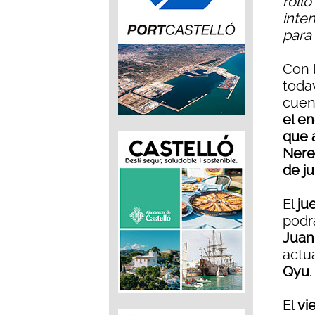
rollo
inte
para
Con 
toda
cuen
el e
que a
Nerea
de ju
El
ju
podr
Juan
actu
Qyu
.
El
vi