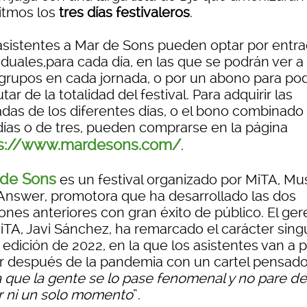
itmos los
tres días festivaleros
.
asistentes a Mar de Sons pueden optar por entr
iduales,para cada día, en las que se podrán ver 
 grupos en cada jornada, o por un abono para po
utar de la totalidad del festival. Para adquirir las
adas de los diferentes días, o el bono combinado
días o de tres, pueden comprarse en la página
ps://www.mardesons.com/
.
 de Sons
es un festival organizado por MiTA, Mus
Answer, promotora que ha desarrollado las dos
ones anteriores con gran éxito de público. El ge
iTA, Javi Sánchez, ha remarcado el carácter sing
 edición de 2022, en la que los asistentes van a 
ar después de la pandemia con un cartel pensad
 que la gente se lo pase fenomenal y no pare de
ar ni un solo momento
”.