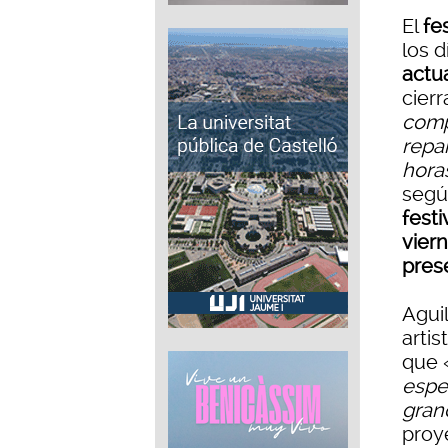
El
fe
los 
actu
cierr
comp
repa
hora
segú
festi
viern
pres
Agui
arti
que 
espec
gran
proy