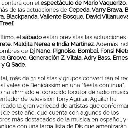
 contará con el
espectáculo de Mario Vaquerizo
,
ás de las actuaciones de
Cepeda, Varry Brava, B
ya, Blackpanda, Valiente Bosque, David Villanuev
Treef.
ltimo, el
sábado
están previstas las actuaciones
rete, Maldita Nerea e India Martínez
. Además inc
nombres de
Dj Nano, Pignoise, Bombai, Fonsi Niet
ra Groove, Generación Z, Vitala, Adry Bass, Ernes
 y Q Sade
.
tal, más de 31 solistas y grupos convertirán el re
stivales de Benicàssim en una “fiesta continua”,
 ha afirmado el conocido locutor de radio musica
ntador de televisión Tony Aguilar. Aguilar ha
rcado la gran variedad de artistas que conforma
el de este año, que cuenta con algunos de los
res más destacados de la música en español, y
onjuga con una larga lista de Djs que amenizarán