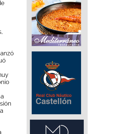
de
,
canzó
tuó
muy
onio
ña
isión
la
a