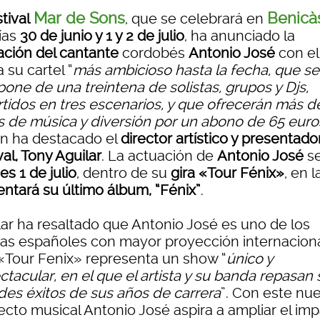
Mar de Sons
Benicà
stival
, que se celebrará en
días
30 de junio y 1 y 2 de julio
, ha anunciado la
ación del cantante
cordobés
Antonio José
con el
a su cartel “
más ambicioso hasta la fecha, que se
one de una treintena de solistas, grupos y Djs,
rtidos en tres escenarios, y que ofrecerán más d
s de música y diversión por un abono de 65 euro
n ha destacado el
director artístico y presentado
val, Tony Aguilar
. La actuación de
Antonio José
se
es 1 de julio
, dentro de su
gira «Tour Fénix»
, en 
entará su último álbum, “Fénix”
.
lar ha resaltado que Antonio José es uno de los
stas españoles con mayor proyección internaciona
«Tour Fenix» representa un show “
único y
tacular, en el que el artista y su banda repasan 
des éxitos de sus años de carrera
”. Con este nu
ecto musical Antonio José aspira a ampliar el im