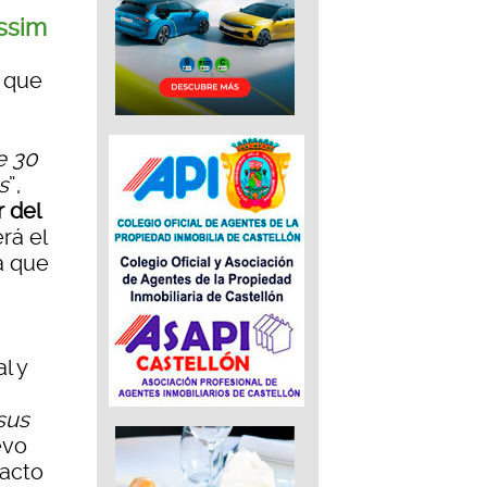
ssim
 que
e 30
s
”,
r del
rá el
la que
l y
sus
evo
pacto