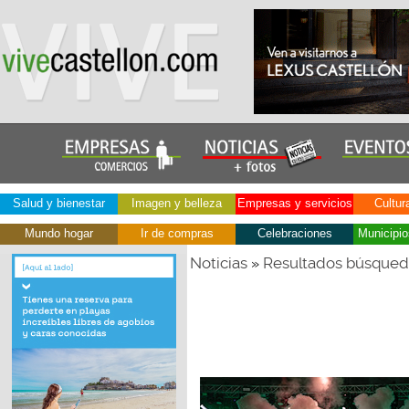
Salud y bienestar
Imagen y belleza
Empresas y servicios
Cultur
Mundo hogar
Ir de compras
Celebraciones
Municipio
Noticias
Resultados búsque
»