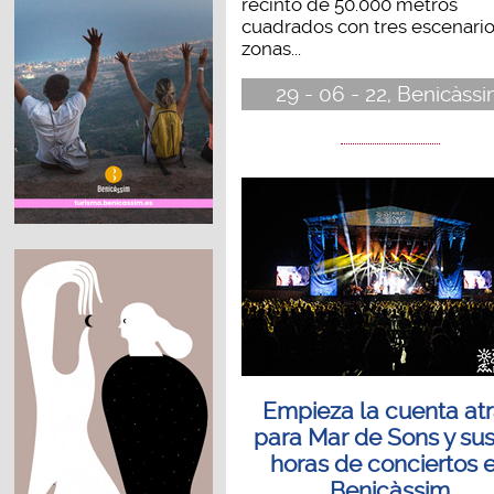
recinto de 50.000 metros
cuadrados con tres escenario
zonas...
29 - 06 - 22, Benicàss
Empieza la cuenta at
para Mar de Sons y su
horas de conciertos 
Benicàssim