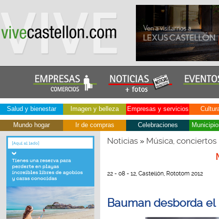
Salud y bienestar
Imagen y belleza
Empresas y servicios
Cultur
Mundo hogar
Ir de compras
Celebraciones
Municipio
Noticias
Música, conciertos
»
22 - 08 - 12, Castellón, Rototom 2012
Bauman desborda el 