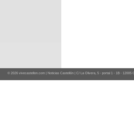
© 2026 vivecastellon.com | Noticias Castellón | C/ La Olivera, 5 - portal 1 - 1B - 12005 