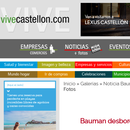
Salud y bienestar
Imagen y belleza
Empresas y servicios
Cultur
Mundo hogar
Ir de compras
Celebraciones
Municipio
Inicio
Galerías
Noticia Bau
»
»
Fotos
Bauman desborda