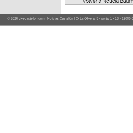
Volver a Noticia Baum
© 2026 vivecastellon.com | Noticias Castellón | C/ La Olivera, 5 - portal 1 - 1B - 12005 