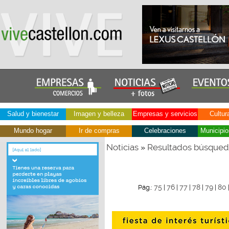
Salud y bienestar
Imagen y belleza
Empresas y servicios
Cultur
Mundo hogar
Ir de compras
Celebraciones
Municipio
Noticias
Resultados búsque
»
75
76
77
78
79
80
Pág.:
|
|
|
|
|