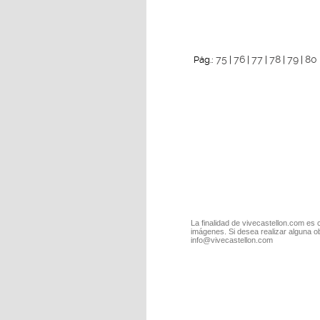
75
76
77
78
79
80
Pág.:
|
|
|
|
|
La finalidad de vivecastellon.com es 
imágenes. Si desea realizar alguna o
info@vivecastellon.com