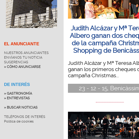
Judith Alcázar y Mª Te
Albero ganan dos che
de la campaña Christ
EL ANUNCIANTE
Shopping de Benicàs
NUESTROS ANUNCIANTES
ENVÍANOS TU NOTICIA
Judith Alcázar y Mª Teresa Al
SUGERENCIAS
» CÓMO ANUNCIARSE
ganan los primeros cheques d
campaña Christmas...
DE INTERÉS
23 - 12 - 15, Benicàssi
» GASTRONOMÍA
» ENTREVISTAS
» BUSCAR NOTICIAS
TELÉFONOS DE INTERÉS
Política de cookies