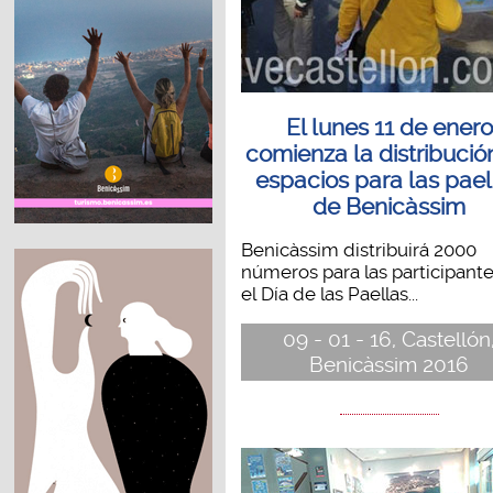
El lunes 11 de enero
comienza la distribució
espacios para las pael
de Benicàssim
Benicàssim distribuirá 2000
números para las participant
el Día de las Paellas...
09 - 01 - 16, Castellón
Benicàssim 2016