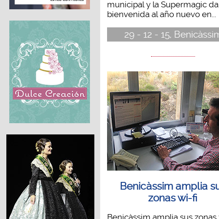
municipal y la Supermagic da
bienvenida al año nuevo en...
29 - 12 - 15, Benicàssi
Benicàssim amplia s
zonas wi-fi
Benicàssim amplia sus zonas 