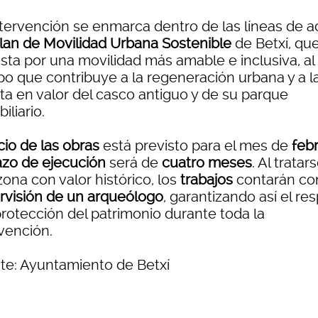
ntervención se enmarca dentro de las líneas de a
lan de Movilidad Urbana Sostenible
de Betxí, qu
sta por una movilidad más amable e inclusiva, al
po que contribuye a la regeneración urbana y a l
ta en valor del casco antiguo y de su parque
iliario.
cio de las obras
está previsto para el mes de
feb
azo de ejecución
será de
cuatro meses
. Al tratar
ona con valor histórico, los
trabajos
contarán co
rvisión de un arqueólogo
, garantizando así el re
protección del patrimonio durante toda la
rvención.
te: Ayuntamiento de Betxí