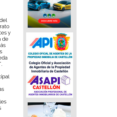
del
rato
tes y
a de
más
es
eda
.
ipal
as
les
s