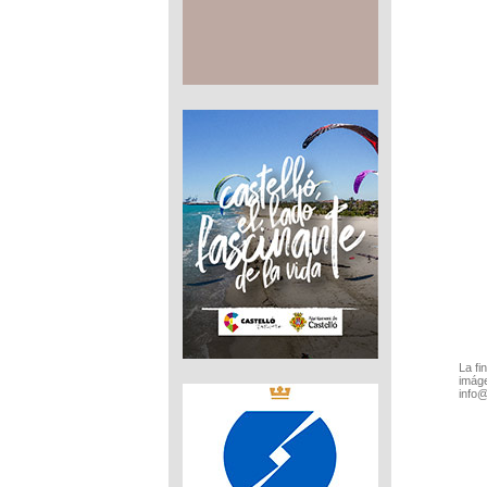
La fi
imáge
info