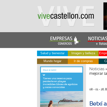
Salud y bienestar
Imagen y belleza
Empre
Mundo hogar
Ir de compras
C
Noticias
mejorar la
08 - 01 - 26, 
Betxí a