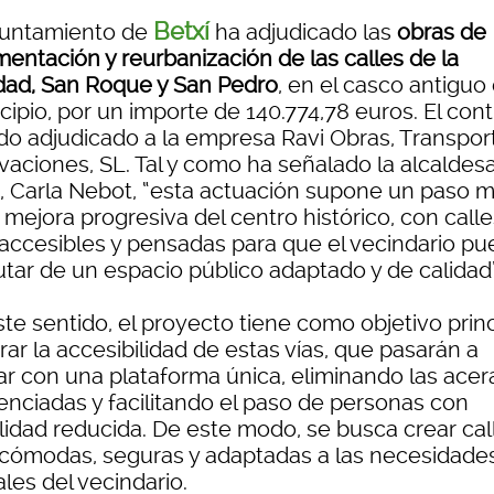
Betxí
yuntamiento de
ha adjudicado las
obras de
mentación y reurbanización de las calles de la
idad, San Roque y San Pedro
, en el casco antiguo 
ipio, por un importe de 140.774,78 euros. El cont
ido adjudicado a la empresa Ravi Obras, Transpor
vaciones, SL. Tal y como ha señalado la alcaldes
í, Carla Nebot, “esta actuación supone un paso 
 mejora progresiva del centro histórico, con call
accesibles y pensadas para que el vecindario pu
utar de un espacio público adaptado y de calidad”
te sentido, el proyecto tiene como objetivo princ
ar la accesibilidad de estas vías, que pasarán a
ar con una plataforma única, eliminando las acer
renciadas y facilitando el paso de personas con
lidad reducida. De este modo, se busca crear cal
cómodas, seguras y adaptadas a las necesidade
les del vecindario.