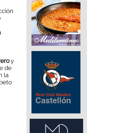
cción
e
a
rero
y
se de
n la
speto