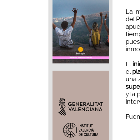
La i
del
P
apue
tiem
pues
inmob
El
ini
el
pl
una z
supe
y la 
inte
Fuen