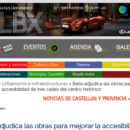
sas y servicios
Cultura y Ocio
Deporte
Enseñanz
elebraciones
Municipios Castellón
Mundo motor
Urbanismo e infraestructuras
»
» Betxí adjudica las obras p
 accesibilidad de tres calles del centro histórico
NOTICIAS DE CASTELLóN Y PROVINCIA
Betxí
djudica las obras para mejorar la accesibi