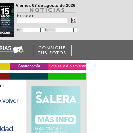
Viernes 07 de agosto de 2026
b u s c a r
de
hasta
a
Gastronomía
Hoteles y Alojamiento
ara
« volver
lidad