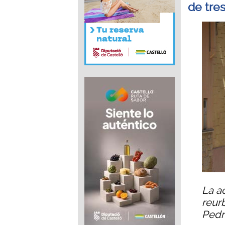
de tres
La ac
reurb
Pedr