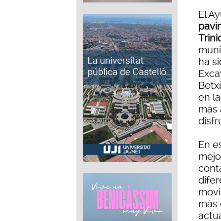
El A
pavi
Trin
munic
ha s
Exca
Betx
en la
más 
disfr
En es
mejor
cont
dife
movi
más 
actua