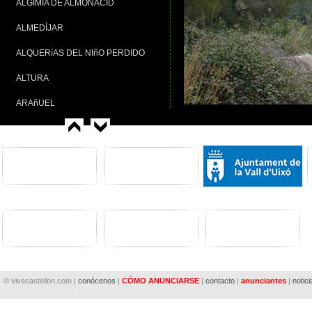
ALGIMIA DE ALMONACID
ALMEDÍJAR
ALQUERíAS DEL NIñO PERDIDO
ALTURA
ARAñUEL
ARES DEL MAESTRAT
ARGELITA
ARTANA
ATZENETA DEL MAESTRAT
AYÓDAR
AZUÉBAR
BARRACAS
© vivecastellon.com |
conócenos
|
CÓMO ANUNCIARSE
|
contacto
|
anunciantes
|
notici
BEJÍS