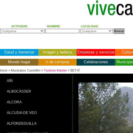
ACTIVIDAD
NOMBRE
LOCALIDAD
Salud y bienestar
Imagen y belleza
Empresas y servicios
Cultur
Mundo hogar
Ir de compras
Celebraciones
Municipio
Inicio
» Municipios Castellón »
Turismo Interior
» BETXÍ
AÍN
ALBOCÀSSER
ALCORA
ALCUDIA DE VEO
ALFONDEGUILLA