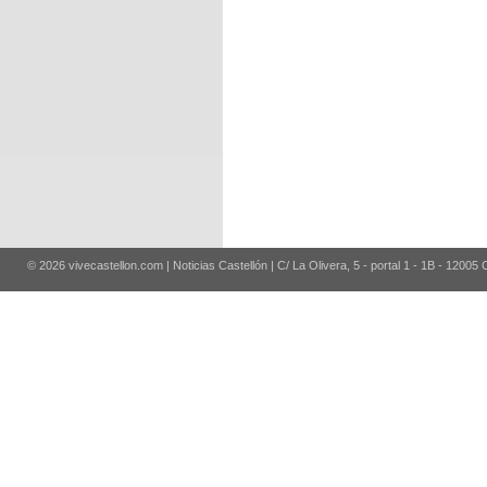
© 2026 vivecastellon.com | Noticias Castellón | C/ La Olivera, 5 - portal 1 - 1B - 12005 