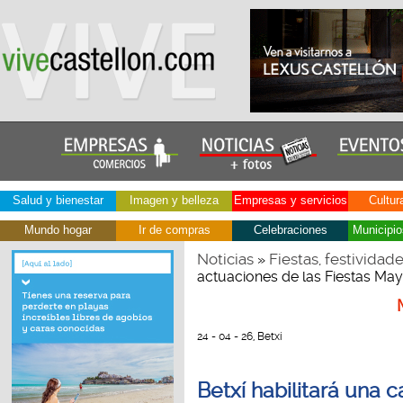
Salud y bienestar
Imagen y belleza
Empresas y servicios
Cultur
Mundo hogar
Ir de compras
Celebraciones
Municipio
Noticias
Fiestas, festividad
»
actuaciones de las Fiestas Ma
24 - 04 - 26, Betxí
Betxí habilitará una 