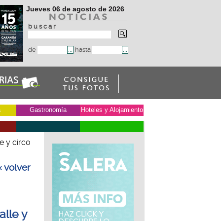
Jueves 06 de agosto de 2026
b u s c a r
de
hasta
a
Gastronomía
Hoteles y Alojamiento
e y circo
« volver
alle y