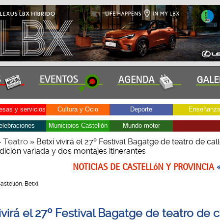
sas y servicios
Cultura y Ocio
Deporte
Enseñanz
elebraciones
Municipios Castellón
Mundo motor
Teatro
»
» Betxí vivirá el 27º Festival Bagatge de teatro de call
dición variada y dos montajes itinerantes
NOTICIAS DE CASTELLóN Y PROVINCIA
Castellón, Betxì
ivirá el 27º Festival Bagatge de teatro de c