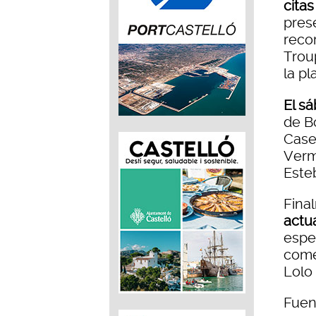
cita
prese
recor
Trou
la pl
El s
de Bo
Cases
Vermu
Este
Fina
actu
espe
come
Lolo 
Fuen