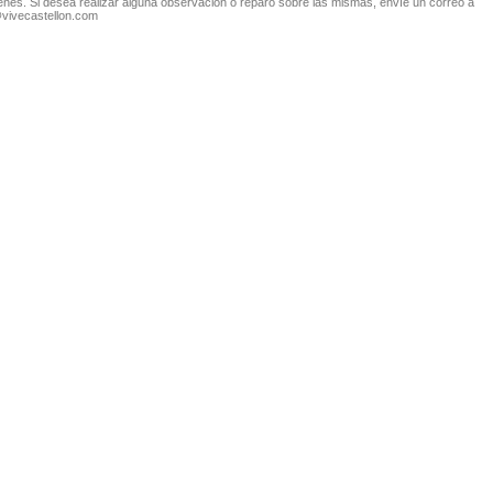
nes. Si desea realizar alguna observación o reparo sobre las mismas, envíe un correo a
@vivecastellon.com