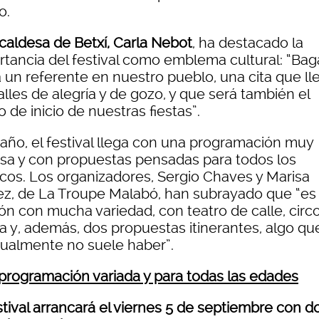
o.
lcaldesa de Betxí, Carla Nebot
, ha destacado la
rtancia del festival como emblema cultural: “Ba
a un referente en nuestro pueblo, una cita que ll
alles de alegría y de gozo, y que será también el
 de inicio de nuestras fiestas”.
 año, el festival llega con una programación muy
rsa y con propuestas pensadas para todos los
icos. Los organizadores, Sergio Chaves y Marisa
ez, de La Troupe Malabó, han subrayado que “es
ón con mucha variedad, con teatro de calle, circo
a y, además, dos propuestas itinerantes, algo qu
tualmente no suele haber”.
programación variada y para todas las edades
stival arrancará el viernes 5 de septiembre con d