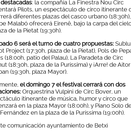
s destacadas
: la compañía La Finestra Nou Circ
ntará Pilots, un espectáculo de circo itinerante
rerá diferentes plazas del casco urbano (18:30h),
pe Malabó ofrecerá Eirenê, bajo la carpa del ciel
aza de la Pietat (19:30h).
ábado 6 será el turno de cuatro propuestas:
Sublu
t Project (17:30h, plaza de la Pietat), Pols de Pep
 (18:00h, patio del Palau), La Paradeta de Circ
t (18:30h, plaza de la Puríssima) y ¡Arre! de Aitor
ban (19:30h, plaza Mayor).
lmente,
el domingo 7 el festival cerrará con dos
aciones:
Orquestrina Vulpini de Circ Bover, un
ctáculo itinerante de música, humor y circo que
nzará en la plaza Mayor (18:00h), y Piano Solo d
Fernández en la plaza de la Puríssima (19:00h).
te comunicación ayuntamiento de Betxì