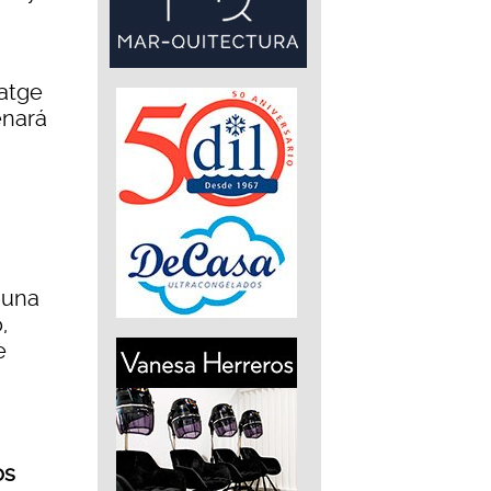
gatge
enará
 una
,
e
os