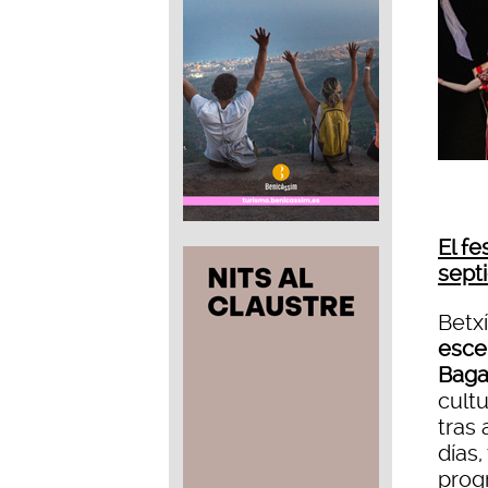
El fe
sept
Betxí
escen
Baga
cult
tras 
días,
prog