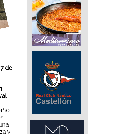
 7 de
n
val
 año
es
 una
za y