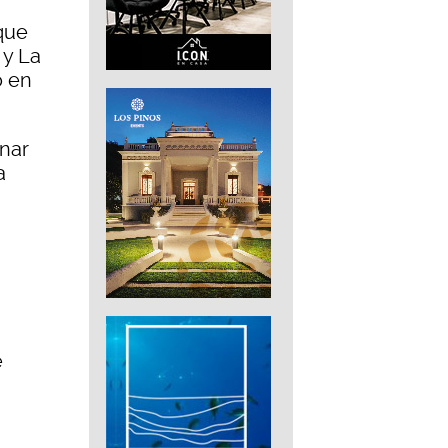
 que
 y La
o en
nar
a
e