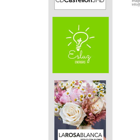
imáge
info