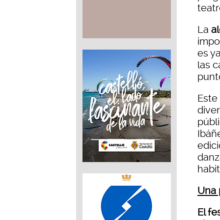
teatr
La
a
impo
es y
las c
punto
Este
dive
públ
Ibáñ
edici
danz
habi
Una 
El fe