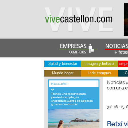
Salud y bienestar
Imagen y belleza
Empre
Mundo hogar
Ir de compras
C
Noticias
con una e
30 - 08 - 25, 
Betxí v