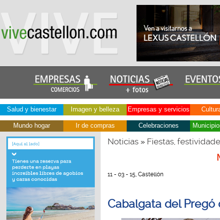
Salud y bienestar
Imagen y belleza
Empresas y servicios
Cultur
Mundo hogar
Ir de compras
Celebraciones
Municipio
Noticias
Fiestas, festividad
»
11 - 03 - 15, Castellón
Cabalgata del Pregó