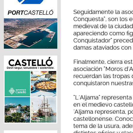
Seguidamente la asoci
Conquesta", son los 
medieval de la ciuda
apareciendo como figur
Conquistador" preced
damas ataviados con 
Finalmente, cierra es
asociación "Moros d´Al
recuerdan las tropas 
conquistaron nuestras
"L´Aljama" representa
en el medievo castell
´Aljama representa, po
castellonense. Conoci
tema de la usura, ade