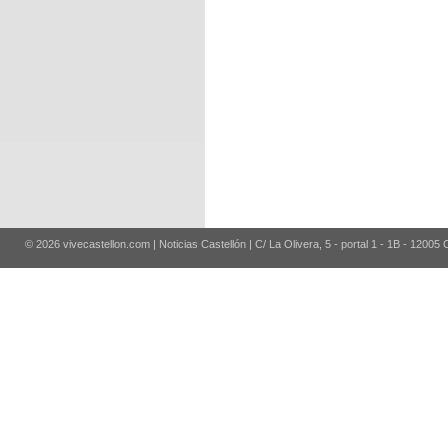
© 2026 vivecastellon.com | Noticias Castellón | C/ La Olivera, 5 - portal 1 - 1B - 12005 